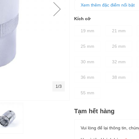
hơn 15% -20%, giúp làm nhanh 
Xem thêm đặc điểm nổi bật
Đầu tuýp đều được xử lý nhiệt
Kích cỡ
19 mm
21 mm
25 mm
26 mm
30 mm
32 mm
36 mm
38 mm
1/3
55 mm
Tạm hết hàng
Vui lòng để lại thông tin, chún