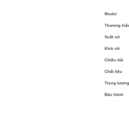
Thông
Model
số
kỹ
Thương hiệ
thuật
Xuất xứ
Kích cỡ
Chiều dài
Chất liệu
Trọng lượn
Bảo hành