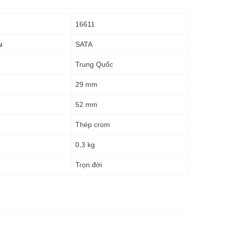
16611
SATA
u
Trung Quốc
29 mm
52 mm
Thép crom
0,3 kg
g
Trọn đời