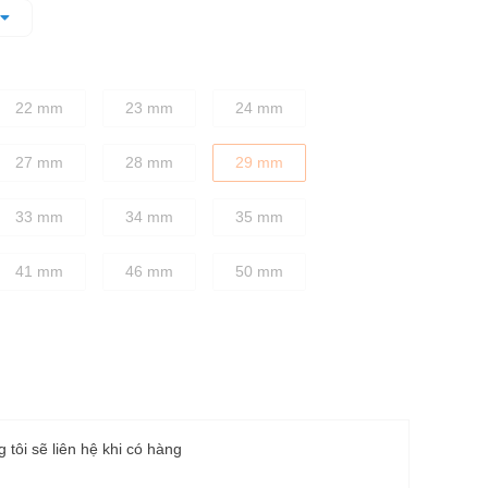
quá trình vặn ốc đồng thời làm giảm độ trượt
 cho sự cân bằng tốt nhất giữa độ bền và độ cứng chắc
22 mm
23 mm
24 mm
27 mm
28 mm
29 mm
33 mm
34 mm
35 mm
41 mm
46 mm
50 mm
g tôi sẽ liên hệ khi có hàng