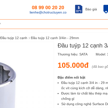
08 99 00 20 20
Báo giá
lienhe@chotructuyen.co
›
Đầu tuýp 12 cạnh
Đầu tuýp 12 cạnh 3/4in - 29mm
Đầu tuýp 12 cạnh 
Thương hiệu:
SATA
Model:
105.000đ
(đã bao g
Đặc điểm nổi bật
Đầu tuýp 12 cạnh 3/4 in - 29 
ốc vít cùng kích cỡ dễ dàng, 
Được làm từ chất liệu thép mạ
chống gỉ
Sử dụng công nghệ Surface Dr