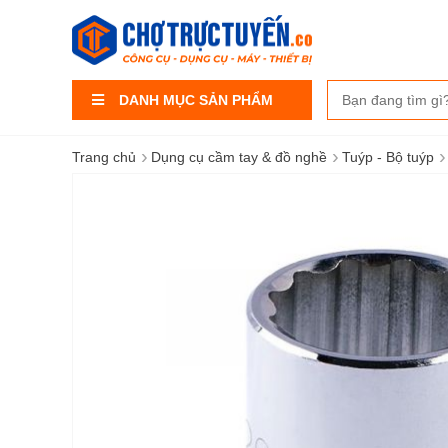
DANH MỤC SẢN PHẨM
›
›
›
Trang chủ
Dụng cụ cầm tay & đồ nghề
Tuýp - Bộ tuýp