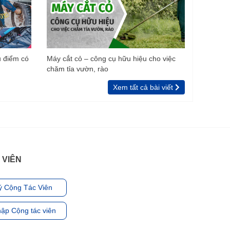
u điểm có
Máy cắt cỏ – công cụ hữu hiệu cho việc
chăm tỉa vườn, rào
Xem tất cả bài viết
 VIÊN
ý Cộng Tác Viên
ập Cộng tác viên