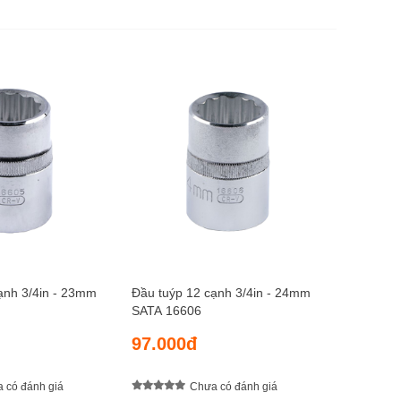
Đầu tuýp
SATA 16
97.00
ạnh 3/4in - 23mm
Đầu tuýp 12 cạnh 3/4in - 24mm
SATA 16606
97.000đ
 có đánh giá
Chưa có đánh giá