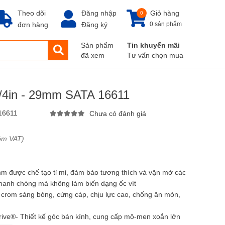
Theo dõi
Đăng nhập
Giỏ hàng
0
đơn hàng
Đăng ký
0 sản phẩm
Sản phẩm
Tin khuyến mãi
đã xem
Tư vấn chọn mua
3/4in - 29mm SATA 16611
16611
Chưa có đánh giá
ồm VAT)
mm được chế tạo tỉ mỉ, đảm bảo tương thích và vặn mở các
nhanh chóng mà không làm biến dạng ốc vít
 crom sáng bóng, cứng cáp, chịu lực cao, chống ăn mòn,
ive®- Thiết kế góc bán kính, cung cấp mô-men xoắn lớn