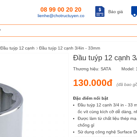
08 99 00 20 20
Báo giá
lienhe@chotructuyen.co
›
Đầu tuýp 12 cạnh
Đầu tuýp 12 cạnh 3/4in - 33mm
Đầu tuýp 12 cạnh 
Thương hiệu:
SATA
Model:
130.000đ
(đã bao g
Đặc điểm nổi bật
Đầu tuýp 12 cạnh 3/4 in - 33 
ốc vít cùng kích cỡ dễ dàng, 
Được làm từ chất liệu thép mạ
chống gỉ
Sử dụng công nghệ Surface Dr