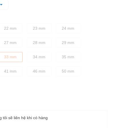
quá trình vặn ốc đồng thời làm giảm độ trượt
 cho sự cân bằng tốt nhất giữa độ bền và độ cứng chắc
22 mm
23 mm
24 mm
27 mm
28 mm
29 mm
33 mm
34 mm
35 mm
41 mm
46 mm
50 mm
g tôi sẽ liên hệ khi có hàng