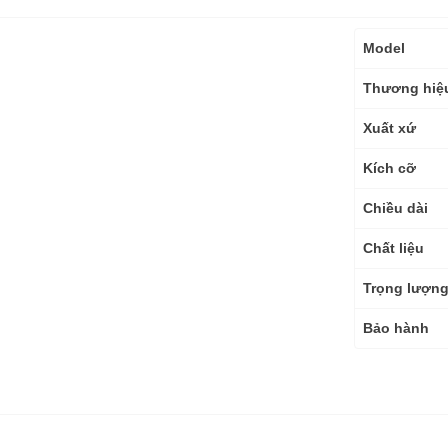
Thông
Model
số
kỹ
Thương hiệ
thuật
Xuất xứ
Kích cỡ
Chiều dài
Chất liệu
Trọng lượn
Bảo hành