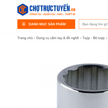
DANH MỤC SẢN PHẨM
›
›
›
Trang chủ
Dụng cụ cầm tay & đồ nghề
Tuýp - Bộ tuýp