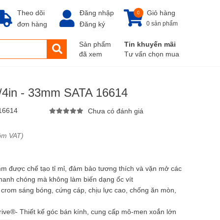
Theo dõi
Đăng nhập
Giỏ hàng
0
đơn hàng
Đăng ký
0 sản phẩm
Sản phẩm
Tin khuyến mãi
đã xem
Tư vấn chọn mua
3/4in - 33mm SATA 16614
16614
Chưa có đánh giá
ồm VAT)
mm được chế tạo tỉ mỉ, đảm bảo tương thích và vặn mở các
nhanh chóng mà không làm biến dạng ốc vít
 crom sáng bóng, cứng cáp, chịu lực cao, chống ăn mòn,
ive®- Thiết kế góc bán kính, cung cấp mô-men xoắn lớn