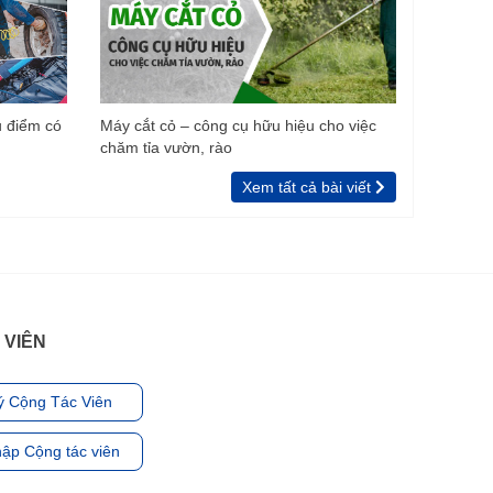
u điểm có
Máy cắt cỏ – công cụ hữu hiệu cho việc
chăm tỉa vườn, rào
Xem tất cả bài viết
 VIÊN
ý Cộng Tác Viên
ập Cộng tác viên