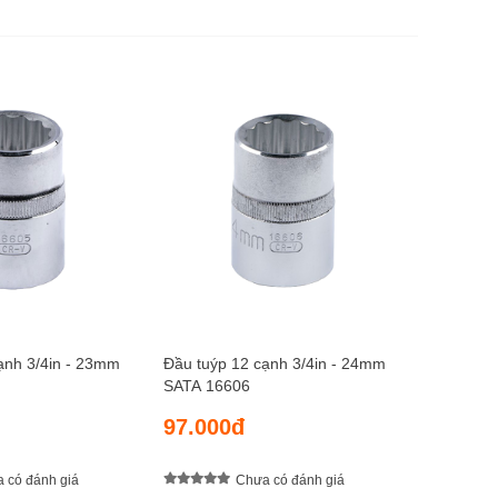
Đầu tuýp
SATA 16
97.00
ạnh 3/4in - 23mm
Đầu tuýp 12 cạnh 3/4in - 24mm
SATA 16606
97.000đ
 có đánh giá
Chưa có đánh giá