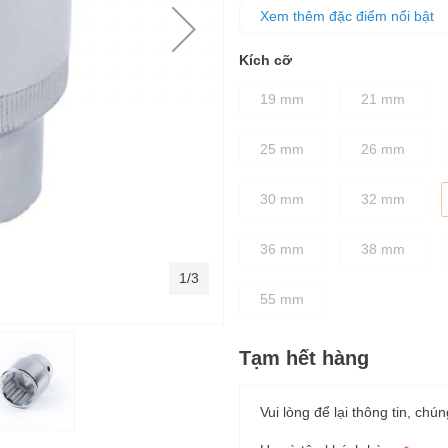
hơn 15% -20%, giúp làm nhanh 
Xem thêm đặc điểm nổi bật
Đầu tuýp đều được xử lý nhiệt
Kích cỡ
19 mm
21 mm
25 mm
26 mm
30 mm
32 mm
36 mm
38 mm
1/3
55 mm
Tạm hết hàng
Vui lòng để lại thông tin, chún