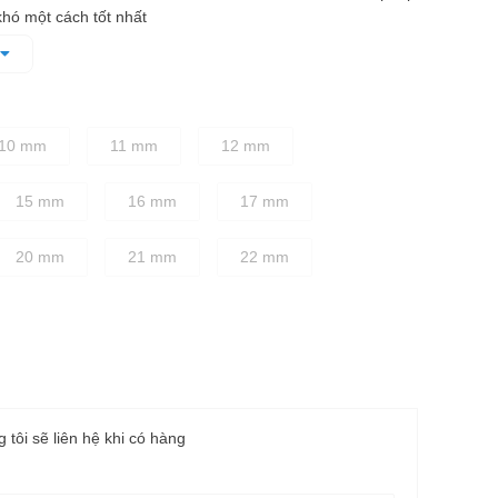
 khó một cách tốt nhất
ế tạo tỉ mỉ theo đúng tiêu chuẩn kỹ thuật, đảm bảo cố
dàng, nhanh chóng mà không làm biến dạng bu lông khi vặn
dặn, cầm nắm chắc tay
10 mm
11 mm
12 mm
15 mm
16 mm
17 mm
20 mm
21 mm
22 mm
g tôi sẽ liên hệ khi có hàng