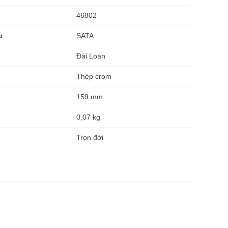
46802
SATA
u
Đài Loan
Thép crom
159 mm
0,07 kg
g
Trọn đời