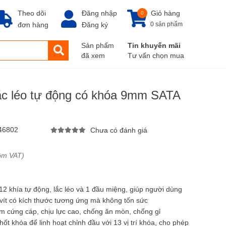
Theo dõi
Đăng nhập
Giỏ hàng
0
đơn hàng
Đăng ký
0 sản phẩm
Sản phẩm
Tin khuyến mãi
đã xem
Tư vấn chọn mua
ắc léo tự động có khóa 9mm SATA
46802
Chưa có đánh giá
ồm VAT)
2 khía tự động, lắc léo và 1 đầu miệng, giúp người dùng
 vít có kích thước tương ứng mà không tốn sức
om cứng cáp, chịu lực cao, chống ăn mòn, chống gỉ
hốt khóa để linh hoạt chỉnh đầu với 13 vị trí khóa, cho phép