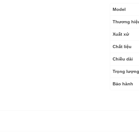
Thông
Model
số
kỹ
Thương hiệ
thuật
Xuất xứ
Chất liệu
Chiều dài
Trọng lượn
Bảo hành