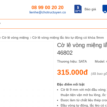
08 99 00 20 20
Báo giá
lienhe@chotructuyen.co
›
›
Cờ lê vòng miệng
Cờ lê vòng miệng lắc léo tự động có khóa 9mm
Cờ lê vòng miệng l
46802
Thương hiệu:
SATA
Model:
315.000đ
(đã bao g
Đặc điểm nổi bật
Cờ lê 9 mm với một đầu vòng 1
thuận tiện vặn mở bu lông, ốc
Được làm từ chất liệu thép cr
Đầu vòng tự động, lắc léo có c