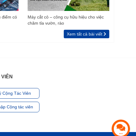
u điểm có
Máy cắt cỏ – công cụ hữu hiệu cho việc
chăm tỉa vườn, rào
Xem tất cả bài viết
 VIÊN
ý Cộng Tác Viên
ập Cộng tác viên