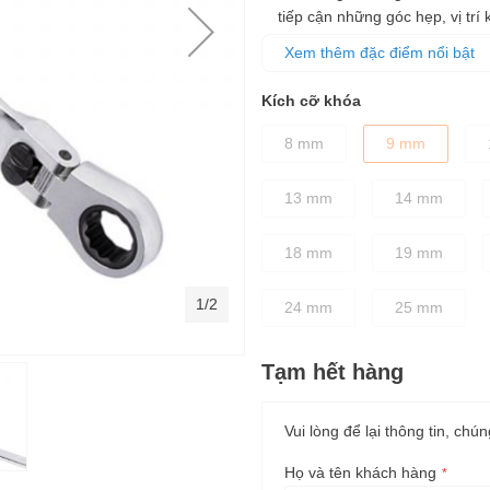
tiếp cận những góc hẹp, vị trí
Đầu vòng và đầu miệng được ch
Xem thêm đặc điểm nổi bật
định các chi tiết bu lông dễ 
Thân cờ lê được thiết kế dày 
Kích cỡ khóa
8 mm
9 mm
13 mm
14 mm
18 mm
19 mm
1/2
24 mm
25 mm
Tạm hết hàng
Vui lòng để lại thông tin, chún
Họ và tên khách hàng