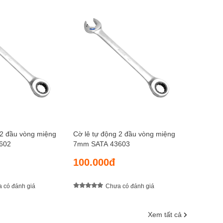
Cờ lê tự 
8mm SAT
105.0
 2 đầu vòng miệng
Cờ lê tự động 2 đầu vòng miệng
602
7mm SATA 43603
100.000đ
 có đánh giá
Chưa có đánh giá
Xem tất cả