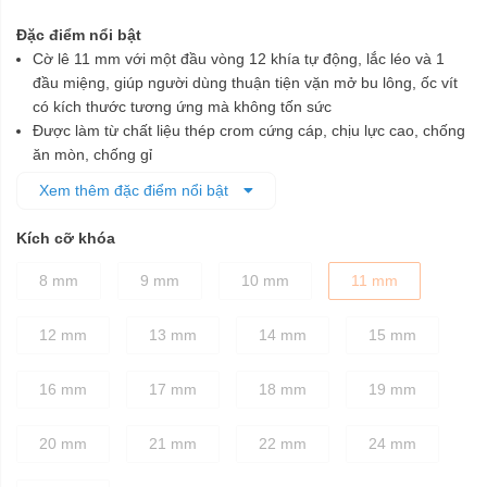
Đặc điểm nổi bật
Cờ lê 11 mm với một đầu vòng 12 khía tự động, lắc léo và 1
đầu miệng, giúp người dùng thuận tiện vặn mở bu lông, ốc vít
có kích thước tương ứng mà không tốn sức
Được làm từ chất liệu thép crom cứng cáp, chịu lực cao, chống
ăn mòn, chống gỉ
Đầu vòng tự động, lắc léo có chốt khóa để linh hoạt chỉnh đầu
Xem thêm đặc điểm nổi bật
với 13 vị trí khóa, cho phép tiếp cận những góc hẹp, vị trí khó
một cách tốt nhất
Kích cỡ khóa
Đầu vòng và đầu miệng được chế tạo tỉ mỉ theo đúng tiêu
chuẩn kỹ thuật, đảm bảo cố định các chi tiết bu lông dễ dàng,
8 mm
9 mm
10 mm
11 mm
nhanh chóng mà không làm biến dạng bu lông khi vặn
Thân cờ lê được thiết kế dày dặn, cầm nắm chắc tay
12 mm
13 mm
14 mm
15 mm
16 mm
17 mm
18 mm
19 mm
20 mm
21 mm
22 mm
24 mm