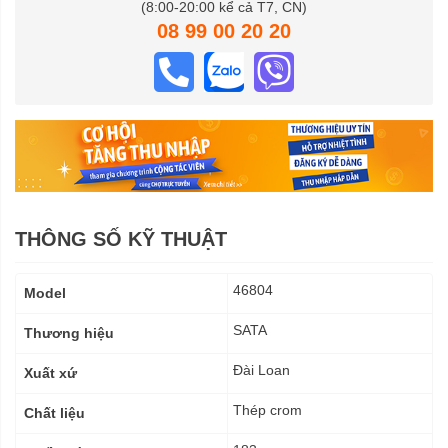
(8:00-20:00 kể cả T7, CN)
08 99 00 20 20
THÔNG SỐ KỸ THUẬT
Thông
46804
Model
số
kỹ
SATA
Thương hiệu
thuật
Đài Loan
Xuất xứ
Thép crom
Chất liệu