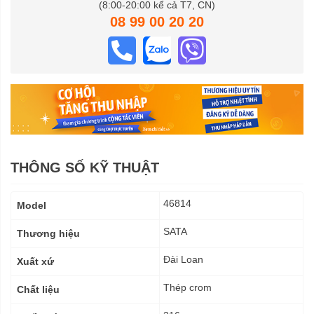
(8:00-20:00 kể cả T7, CN)
08 99 00 20 20
THÔNG SỐ KỸ THUẬT
Thông
46814
Model
số
kỹ
SATA
Thương hiệu
thuật
Đài Loan
Xuất xứ
Thép crom
Chất liệu