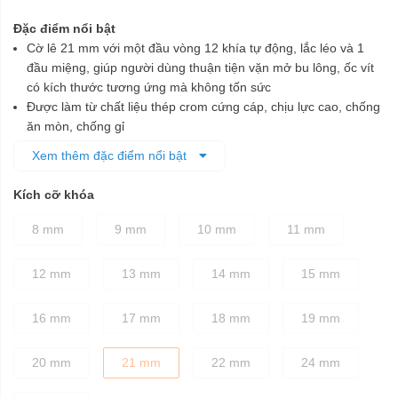
Đặc điểm nổi bật
Cờ lê 21 mm với một đầu vòng 12 khía tự động, lắc léo và 1
đầu miệng, giúp người dùng thuận tiện vặn mở bu lông, ốc vít
có kích thước tương ứng mà không tốn sức
Được làm từ chất liệu thép crom cứng cáp, chịu lực cao, chống
ăn mòn, chống gỉ
Đầu vòng tự động, lắc léo có chốt khóa để linh hoạt chỉnh đầu
Xem thêm đặc điểm nổi bật
với 13 vị trí khóa, cho phép tiếp cận những góc hẹp, vị trí khó
một cách tốt nhất
Kích cỡ khóa
Đầu vòng và đầu miệng được chế tạo tỉ mỉ theo đúng tiêu
chuẩn kỹ thuật, đảm bảo cố định các chi tiết bu lông dễ dàng,
8 mm
9 mm
10 mm
11 mm
nhanh chóng mà không làm biến dạng bu lông khi vặn
Thân cờ lê được thiết kế dày dặn, cầm nắm chắc tay
12 mm
13 mm
14 mm
15 mm
16 mm
17 mm
18 mm
19 mm
20 mm
21 mm
22 mm
24 mm