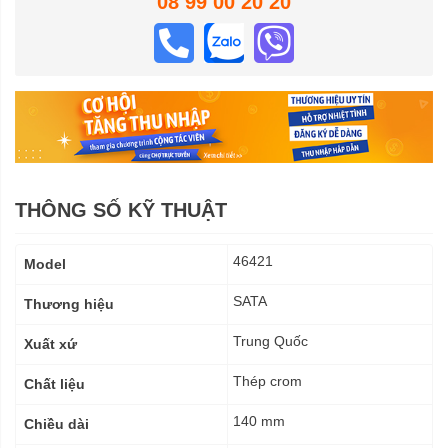
08 99 00 20 20
THÔNG SỐ KỸ THUẬT
Thông
46421
Model
số
kỹ
SATA
Thương hiệu
thuật
Trung Quốc
Xuất xứ
Thép crom
Chất liệu
140 mm
Chiều dài