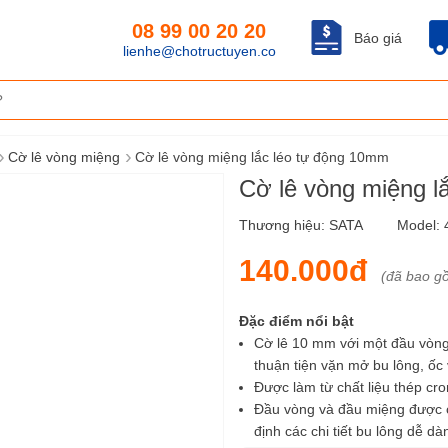
08 99 00 20 20
Báo giá
lienhe@chotructuyen.co
›
›
Cờ lê vòng miệng
Cờ lê vòng miệng lắc léo tự động 10mm
Cờ lê vòng miệng 
Thương hiệu:
SATA
Model:
140.000đ
(đã bao g
Đặc điểm nổi bật
Cờ lê 10 mm với một đầu vòng 
thuận tiện vặn mở bu lông, ốc
Được làm từ chất liệu thép cr
Đầu vòng và đầu miệng được ch
định các chi tiết bu lông dễ 