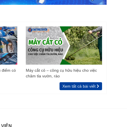
u điểm có
Máy cắt cỏ – công cụ hữu hiệu cho việc
chăm tỉa vườn, rào
Xem tất cả bài viết
 VIÊN