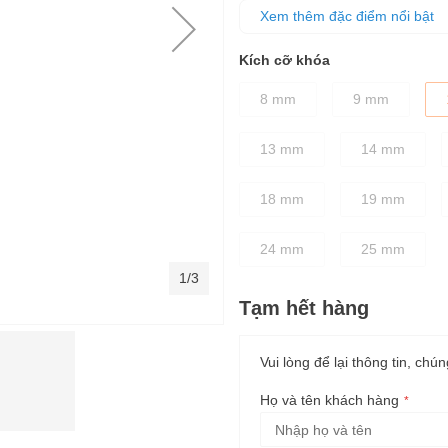
Thân cờ lê được thiết kế dày 
Xem thêm đặc điểm nổi bật
Kích cỡ khóa
8 mm
9 mm
13 mm
14 mm
18 mm
19 mm
24 mm
25 mm
1/3
Tạm hết hàng
Vui lòng để lại thông tin, chún
Họ và tên khách hàng