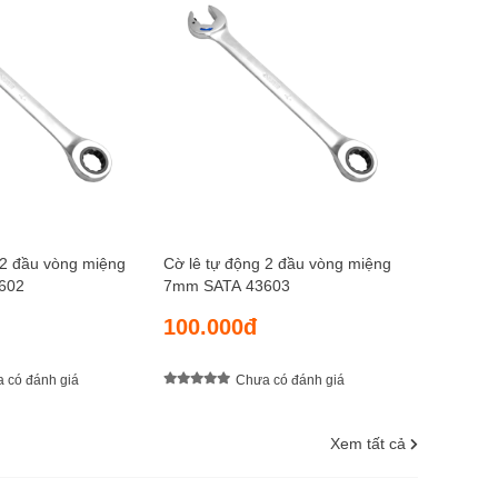
Cờ lê tự 
8mm SAT
105.0
 2 đầu vòng miệng
Cờ lê tự động 2 đầu vòng miệng
602
7mm SATA 43603
100.000đ
 có đánh giá
Chưa có đánh giá
Xem tất cả