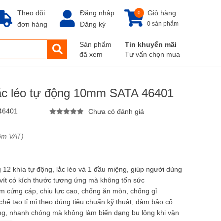
Theo dõi
Đăng nhập
Giỏ hàng
0
đơn hàng
Đăng ký
0 sản phẩm
Sản phẩm
Tin khuyến mãi
đã xem
Tư vấn chọn mua
lắc léo tự động 10mm SATA 46401
46401
Chưa có đánh giá
ồm VAT)
12 khía tự động, lắc léo và 1 đầu miệng, giúp người dùng
 vít có kích thước tương ứng mà không tốn sức
om cứng cáp, chịu lực cao, chống ăn mòn, chống gỉ
ế tạo tỉ mỉ theo đúng tiêu chuẩn kỹ thuật, đảm bảo cố
dàng, nhanh chóng mà không làm biến dạng bu lông khi vặn