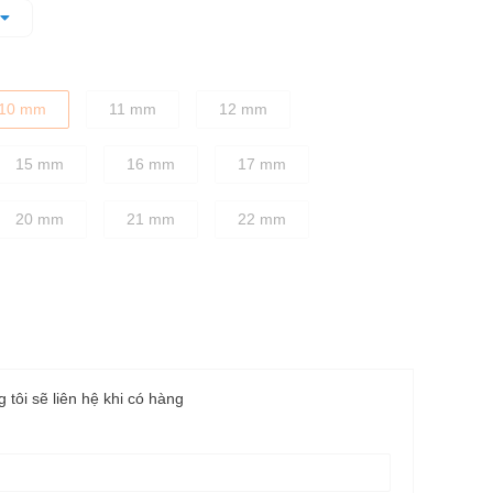
dặn, cầm nắm chắc tay
10 mm
11 mm
12 mm
15 mm
16 mm
17 mm
20 mm
21 mm
22 mm
g tôi sẽ liên hệ khi có hàng