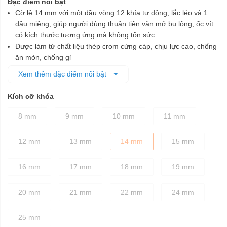
Đặc điểm nổi bật
Cờ lê 14 mm với một đầu vòng 12 khía tự động, lắc léo và 1
đầu miệng, giúp người dùng thuận tiện vặn mở bu lông, ốc vít
có kích thước tương ứng mà không tốn sức
Được làm từ chất liệu thép crom cứng cáp, chịu lực cao, chống
ăn mòn, chống gỉ
Đầu vòng và đầu miệng được chế tạo tỉ mỉ theo đúng tiêu
Xem thêm đặc điểm nổi bật
chuẩn kỹ thuật, đảm bảo cố định các chi tiết bu lông dễ dàng,
nhanh chóng mà không làm biến dạng bu lông khi vặn
Kích cỡ khóa
Thân cờ lê được thiết kế dày dặn, cầm nắm chắc tay
8 mm
9 mm
10 mm
11 mm
12 mm
13 mm
14 mm
15 mm
16 mm
17 mm
18 mm
19 mm
20 mm
21 mm
22 mm
24 mm
25 mm