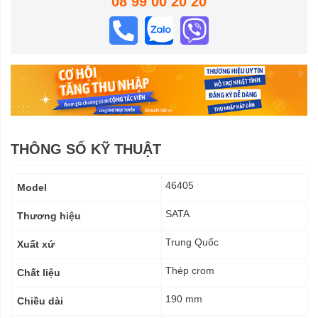
08 99 00 20 20
THÔNG SỐ KỸ THUẬT
Thông
46405
Model
số
kỹ
SATA
Thương hiệu
thuật
Trung Quốc
Xuất xứ
Thép crom
Chất liệu
190 mm
Chiều dài