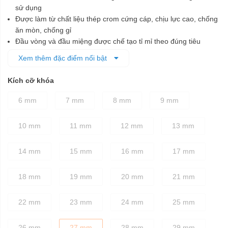
sử dụng
Được làm từ chất liệu thép crom cứng cáp, chịu lực cao, chống
ăn mòn, chống gỉ
Đầu vòng và đầu miệng được chế tạo tỉ mỉ theo đúng tiêu
chuẩn kỹ thuật, đảm bảo cố định các chi tiết bu lông dễ dàng,
Xem thêm đặc điểm nổi bật
nhanh chóng mà không làm biến dạng bu lông khi vặn
Thân cờ lê được thiết kế dày dặn, chắc chắn
Kích cỡ khóa
Phần tay cầm có độ ma sát cao, giúp người dùng vặn siết
chính xác, không bị trơn trượt ngay cả khi tay bị dính dầu mỡ
6 mm
7 mm
8 mm
9 mm
10 mm
11 mm
12 mm
13 mm
14 mm
15 mm
16 mm
17 mm
18 mm
19 mm
20 mm
21 mm
22 mm
23 mm
24 mm
25 mm
26 mm
27 mm
28 mm
29 mm