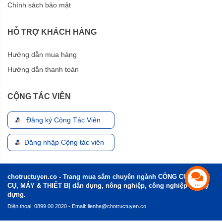
Chính sách bảo mật
HỖ TRỢ KHÁCH HÀNG
Hướng dẫn mua hàng
Hướng dẫn thanh toán
CỘNG TÁC VIÊN
Đăng ký Cộng Tác Viên
Đăng nhập Cộng tác viên
chotructuyen.co - Trang mua sắm chuyên ngành CÔNG CỤ, DỤNG
CỤ, MÁY & THIẾT BỊ dân dụng, nông nghiệp, công nghiệp và xây
dựng.
Điện thoại: 0899 00 2020 - Email:
lienhe@chotructuyen.co