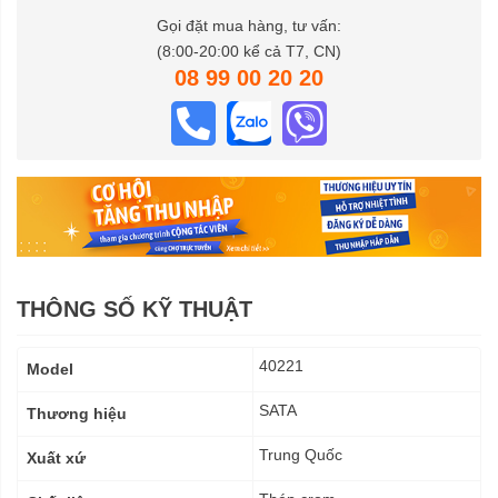
Gọi đặt mua hàng, tư vấn:
(8:00-20:00 kể cả T7, CN)
08 99 00 20 20
THÔNG SỐ KỸ THUẬT
Thông
40221
Model
số
kỹ
SATA
Thương hiệu
thuật
Trung Quốc
Xuất xứ