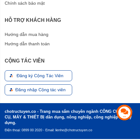
Chính sách bảo mật
HỖ TRỢ KHÁCH HÀNG
Hướng dẫn mua hàng
Hướng dẫn thanh toán
CỘNG TÁC VIÊN
Đăng ký Cộng Tác Viên
Đăng nhập Cộng tác viên
chotructuyen.co - Trang mua sắm chuyên ngành CÔNG CỤ, DỤNG
CỤ, MÁY & THIẾT BỊ dân dụng, nông nghiệp, công nghiệp và xây
dựng.
Điện thoại: 0899 00 2020 - Email:
lienhe@chotructuyen.co