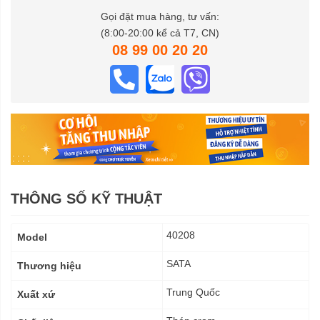
Gọi đặt mua hàng, tư vấn:
(8:00-20:00 kể cả T7, CN)
08 99 00 20 20
THÔNG SỐ KỸ THUẬT
Thông
40208
Model
số
kỹ
SATA
Thương hiệu
thuật
Trung Quốc
Xuất xứ