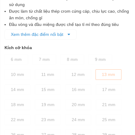
sử dụng
Được làm từ chất liệu thép crom cứng cáp, chịu lực cao, chống
ăn mòn, chống gỉ
Đầu vòng và đầu miệng được chế tạo tỉ mỉ theo đúng tiêu
chuẩn kỹ thuật, đảm bảo cố định các chi tiết bu lông dễ dàng,
Xem thêm đặc điểm nổi bật
nhanh chóng mà không làm biến dạng bu lông khi vặn
Thân cờ lê được thiết kế dày dặn, chắc chắn
Kích cỡ khóa
Phần tay cầm có độ ma sát cao, giúp người dùng vặn siết
chính xác, không bị trơn trượt ngay cả khi tay bị dính dầu mỡ
6 mm
7 mm
8 mm
9 mm
10 mm
11 mm
12 mm
13 mm
14 mm
15 mm
16 mm
17 mm
18 mm
19 mm
20 mm
21 mm
22 mm
23 mm
24 mm
25 mm
26 mm
27 mm
28 mm
29 mm