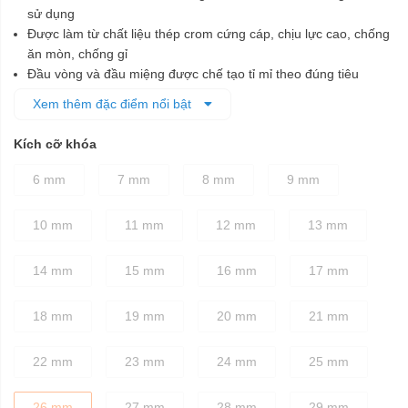
sử dụng
Được làm từ chất liệu thép crom cứng cáp, chịu lực cao, chống
ăn mòn, chống gỉ
Đầu vòng và đầu miệng được chế tạo tỉ mỉ theo đúng tiêu
chuẩn kỹ thuật, đảm bảo cố định các chi tiết bu lông dễ dàng,
Xem thêm đặc điểm nổi bật
nhanh chóng mà không làm biến dạng bu lông khi vặn
Thân cờ lê được thiết kế dày dặn, chắc chắn
Kích cỡ khóa
Phần tay cầm có độ ma sát cao, giúp người dùng vặn siết
chính xác, không bị trơn trượt ngay cả khi tay bị dính dầu mỡ
6 mm
7 mm
8 mm
9 mm
10 mm
11 mm
12 mm
13 mm
14 mm
15 mm
16 mm
17 mm
18 mm
19 mm
20 mm
21 mm
22 mm
23 mm
24 mm
25 mm
26 mm
27 mm
28 mm
29 mm