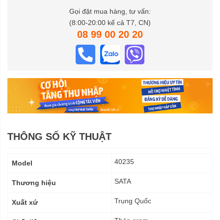
Gọi đặt mua hàng, tư vấn:
(8:00-20:00 kể cả T7, CN)
08 99 00 20 20
THÔNG SỐ KỸ THUẬT
Thông
40235
Model
số
kỹ
SATA
Thương hiệu
thuật
Trung Quốc
Xuất xứ