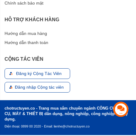
Chính sách bảo mật
HỖ TRỢ KHÁCH HÀNG
Hướng dẫn mua hàng
Hướng dẫn thanh toán
CỘNG TÁC VIÊN
Đăng ký Cộng Tác Viên
Đăng nhập Cộng tác viên
chotructuyen.co - Trang mua sắm chuyên ngành CÔNG CỤ, DỤNG
CỤ, MÁY & THIẾT BỊ dân dụng, nông nghiệp, công nghiệp và xây
dựng.
Điện thoại: 0899 00 2020 - Email:
lienhe@chotructuyen.co