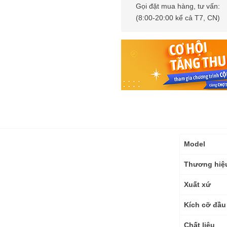
Gọi đặt mua hàng, tư vấn:
(8:00-20:00 kể cả T7, CN)
Thông
Model
số
kỹ
Thương hiệ
thuật
Xuất xứ
Kích cỡ đầu 
Chất liệu