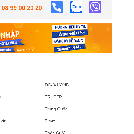
08 99 00 20 20
DG-3/16X4B
TRUPER
u
Trung Quốc
5 mm
vít
Thép Cr-V