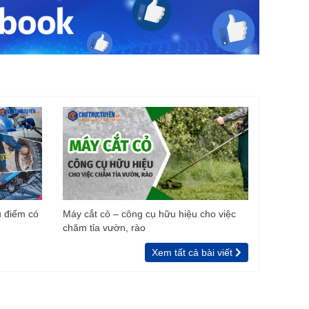
u điểm có
Máy cắt cỏ – công cụ hữu hiệu cho việc
chăm tỉa vườn, rào
Xem tất cả bài viết