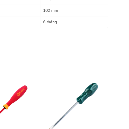
102 mm
6 tháng
Tuốc nơ v
SATA 62
40.00