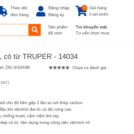
Theo dõi
Đăng nhập
Giỏ hàng
0
đơn hàng
Đăng ký
0 sản phẩm
Sản phẩm
Tin khuyến mãi
đã xem
Tư vấn chọn mua
m, có từ TRUPER - 14034
el:
DG-3/16X4B
Chưa có đánh giá
 VAT)
adi cho độ bền gấp 2 lần so với thép carbon
 đầu khi vặn/mở đai ốc có độ cứng cao
u chống trượt, cầm nắm êm tay
dẹp có từ, tiện dụng trong công việc vặn/mở vít