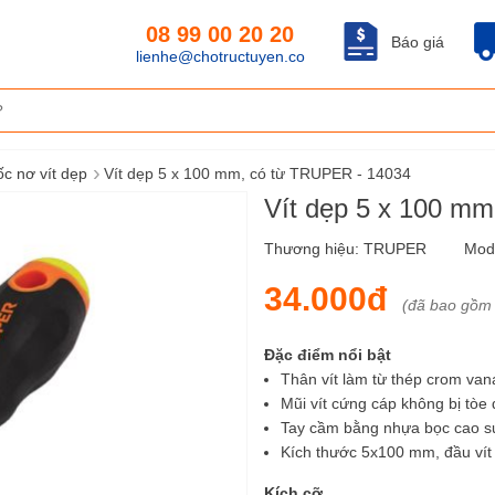
08 99 00 20 20
Báo giá
lienhe@chotructuyen.co
›
c nơ vít dẹp
Vít dẹp 5 x 100 mm, có từ TRUPER - 14034
Vít dẹp 5 x 100 m
Thương hiệu:
TRUPER
Mod
34.000đ
(đã bao gồm
Đặc điểm nổi bật
Thân vít làm từ thép crom van
Mũi vít cứng cáp không bị tòe
Tay cầm bằng nhựa bọc cao s
Kích thước 5x100 mm, đầu vít 
Kích cỡ