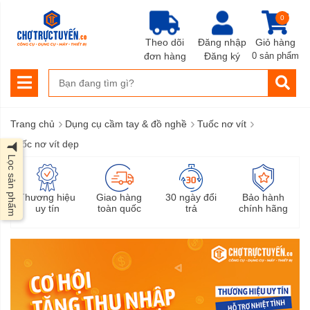
0
Theo dõi
Đăng nhập
Giỏ hàng
đơn hàng
Đăng ký
0 sản phẩm
›
›
›
Trang chủ
Dụng cụ cầm tay & đồ nghề
Tuốc nơ vít
Tuốc nơ vít dẹp
Lọc sản phẩm
Thương hiệu
Giao hàng
30 ngày đổi
Bảo hành
uy tín
toàn quốc
trả
chính hãng