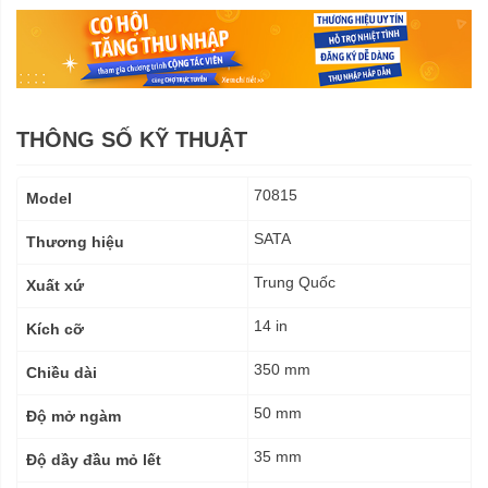
THÔNG SỐ KỸ THUẬT
Thông
70815
Model
số
kỹ
SATA
Thương hiệu
thuật
Trung Quốc
Xuất xứ
14 in
Kích cỡ
350 mm
Chiều dài
50 mm
Độ mở ngàm
35 mm
Độ dầy đầu mỏ lết