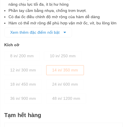
năng chịu lực tối đa, ít bị hư hỏng
Phần tay cầm bằng nhựa, chống trơn trượt.
Có đai ốc điều chỉnh độ mở rộng của hàm dễ dàng
Hàm có thể mở rộng để phù hợp vặn mở ốc, vít, bu lông lớn
Thiết kế hàm dạng răng cưa làm giảm độ trượt và kẹp chặt
Xem thêm đặc điểm nổi bật
bulông
Sản xuất theo công nghệ hiện đại cho độ chính xác tuyệt đối,
Kích cỡ
chất lượng cao
Sản phẩm được bảo hành trọn đời
8 in/ 200 mm
10 in/ 250 mm
12 in/ 300 mm
14 in/ 350 mm
18 in/ 450 mm
24 in/ 600 mm
36 in/ 900 mm
48 in/ 1200 mm
Tạm hết hàng