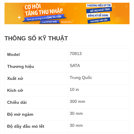
THÔNG SỐ KỸ THUẬT
Thông
70813
Model
số
kỹ
SATA
Thương hiệu
thuật
Trung Quốc
Xuất xứ
10 in
Kích cỡ
300 mm
Chiều dài
30 mm
Độ mở ngàm
30 mm
Độ dầy đầu mỏ lết