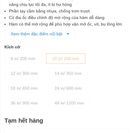
năng chịu lực tối đa, ít bị hư hỏng
Phần tay cầm bằng nhựa, chống trơn trượt.
Có đai ốc điều chỉnh độ mở rộng của hàm dễ dàng
Hàm có thể mở rộng để phù hợp vặn mở ốc, vít, bu lông lớn
Thiết kế hàm dạng răng cưa làm giảm độ trượt và kẹp chặt
Xem thêm đặc điểm nổi bật
bulông
Sản xuất theo công nghệ hiện đại cho độ chính xác tuyệt đối,
Kích cỡ
chất lượng cao
Sản phẩm được bảo hành trọn đời
8 in/ 200 mm
10 in/ 250 mm
12 in/ 300 mm
14 in/ 350 mm
18 in/ 450 mm
24 in/ 600 mm
36 in/ 900 mm
48 in/ 1200 mm
Tạm hết hàng