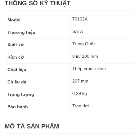
THÔNG SỐ KỸ THUẬT
Thông
70102A
Model
số
kỹ
SATA
Thương hiệu
thuật
Trung Quốc
Xuất xứ
8 in/ 200 mm
Kích cỡ
Thép crom-niken
Chất liệu
207 mm
Chiều dài
0,29 kg
Trọng lượng
Trọn đời
Bảo hành
MÔ TẢ SẢN PHẨM