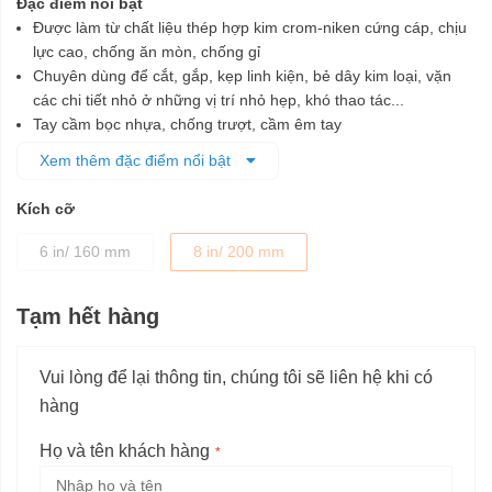
Đặc điểm nổi bật
Được làm từ chất liệu thép hợp kim crom-niken cứng cáp, chịu
lực cao, chống ăn mòn, chống gỉ
Chuyên dùng để cắt, gắp, kẹp linh kiện, bẻ dây kim loại, vặn
các chi tiết nhỏ ở những vị trí nhỏ hẹp, khó thao tác...
Tay cầm bọc nhựa, chống trượt, cầm êm tay
Kềm nhỏ gọn, thuận tiện cất giữa và mang đi xa
Xem thêm đặc điểm nổi bật
Đầu kềm sắc bén, giúp cắt-kẹp-gắp dễ dàng
Kích cỡ
6 in/ 160 mm
8 in/ 200 mm
Tạm hết hàng
Vui lòng để lại thông tin, chúng tôi sẽ liên hệ khi có
hàng
Họ và tên khách hàng