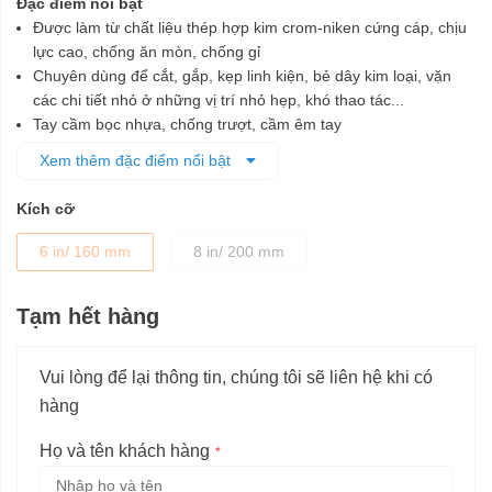
Đặc điểm nổi bật
Được làm từ chất liệu thép hợp kim crom-niken cứng cáp, chịu
lực cao, chống ăn mòn, chống gỉ
Chuyên dùng để cắt, gắp, kẹp linh kiện, bẻ dây kim loại, vặn
các chi tiết nhỏ ở những vị trí nhỏ hẹp, khó thao tác...
Tay cầm bọc nhựa, chống trượt, cầm êm tay
Kềm nhỏ gọn, thuận tiện cất giữa và mang đi xa
Xem thêm đặc điểm nổi bật
Kích cỡ
6 in/ 160 mm
8 in/ 200 mm
Tạm hết hàng
Vui lòng để lại thông tin, chúng tôi sẽ liên hệ khi có
hàng
Họ và tên khách hàng