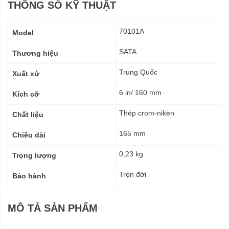
THÔNG SỐ KỸ THUẬT
Thông
70101A
Model
số
kỹ
SATA
Thương hiệu
thuật
Trung Quốc
Xuất xứ
6 in/ 160 mm
Kích cỡ
Thép crom-niken
Chất liệu
165 mm
Chiều dài
0,23 kg
Trọng lượng
Trọn đời
Bảo hành
MÔ TẢ SẢN PHẨM