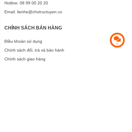
Hotline: 08 99 00 20 20
Email:
lienhe@chotructuyen.co
CHÍNH SÁCH BÁN HÀNG
Điều khoản sử dụng
Chính sách đổi, trả và bảo hành
Chính sách giao hàng
Chính sách bảo mật
HỖ TRỢ KHÁCH HÀNG
Hướng dẫn mua hàng
Hướng dẫn thanh toán
CỘNG TÁC VIÊN