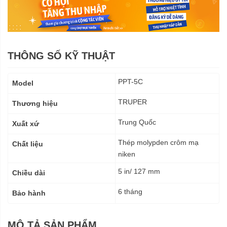
THÔNG SỐ KỸ THUẬT
Thông
PPT-5C
Model
số
kỹ
TRUPER
Thương hiệu
thuật
Trung Quốc
Xuất xứ
Thép molypden crôm mạ
Chất liệu
niken
5 in/ 127 mm
Chiều dài
6 tháng
Bảo hành
MÔ TẢ SẢN PHẨM