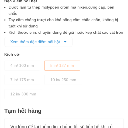
Đặc điểm nổi bật
Được làm từ thép molypden crôm mạ niken,cứng cáp, bền
chắc
Tay cầm chống trượt cho khả năng cầm chắc chắn, không bị
tuột khi sử dụng
Kích thước 5 in, chuyên dùng để giữ hoặc kẹp chặt các vật tròn
như ống với các kích thước khác nhau
Xem thêm đặc điểm nổi bật
Kích cỡ
4 in/ 100 mm
5 in/ 127 mm
7 in/ 175 mm
10 in/ 250 mm
12 in/ 300 mm
Tạm hết hàng
Vui lòng để lại thông tin, chúng tôi sẽ liên hệ khi có