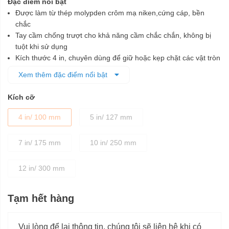
Đặc điểm nổi bật
Được làm từ thép molypden crôm mạ niken,cứng cáp, bền
chắc
Tay cầm chống trượt cho khả năng cầm chắc chắn, không bị
tuột khi sử dụng
Kích thước 4 in, chuyên dùng để giữ hoặc kẹp chặt các vật tròn
như ống với các kích thước khác nhau
Xem thêm đặc điểm nổi bật
Kích cỡ
4 in/ 100 mm
5 in/ 127 mm
7 in/ 175 mm
10 in/ 250 mm
12 in/ 300 mm
Tạm hết hàng
Vui lòng để lại thông tin, chúng tôi sẽ liên hệ khi có