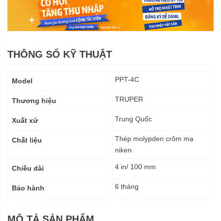
THÔNG SỐ KỸ THUẬT
Thông
PPT-4C
Model
số
kỹ
TRUPER
Thương hiệu
thuật
Trung Quốc
Xuất xứ
Thép molypden crôm mạ
Chất liệu
niken
4 in/ 100 mm
Chiều dài
6 tháng
Bảo hành
MÔ TẢ SẢN PHẨM