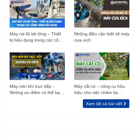
Máy rút lõi bê tông – Thiết
Những điều cần biết về máy
bị hữu dụng trong các công
cưa xích
trình xây dựng
Máy nén khí trực tiếp -
Máy cắt cỏ – công cụ hữu
Những ưu điểm có thể bạn
hiệu cho việc chăm tỉa
chưa biết
vườn, rào
Xem tất cả bài viết