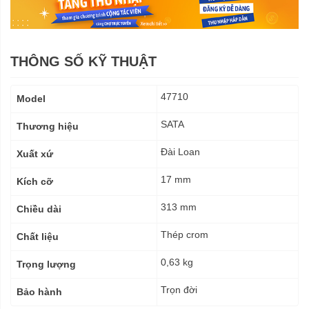
THÔNG SỐ KỸ THUẬT
Thông
47710
Model
số
kỹ
SATA
Thương hiệu
thuật
Đài Loan
Xuất xứ
17 mm
Kích cỡ
313 mm
Chiều dài
Thép crom
Chất liệu
0,63 kg
Trọng lượng
Trọn đời
Bảo hành