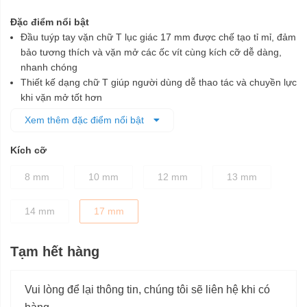
Đặc điểm nổi bật
Đầu tuýp tay vặn chữ T lục giác 17 mm được chế tạo tỉ mỉ, đảm
bảo tương thích và vặn mở các ốc vít cùng kích cỡ dễ dàng,
nhanh chóng
Thiết kế dạng chữ T giúp người dùng dễ thao tác và chuyền lực
khi vặn mở tốt hơn
Được làm từ chất liệu thép crom cho độ cứng cao
Xem thêm đặc điểm nổi bật
Lớp phủ màu đen bên ngoài để bảo vệ chống ăn mòn tốt hơn
Kích cỡ
8 mm
10 mm
12 mm
13 mm
14 mm
17 mm
Tạm hết hàng
Vui lòng để lại thông tin, chúng tôi sẽ liên hệ khi có