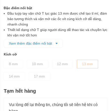
Đặc điểm nổi bật
Đầu tuýp tay vặn chữ T lục giác 13 mm được chế tạo tỉ mỉ, đảm
bảo tương thích và vặn mở các ốc vít cùng kích cỡ dễ dàng,
nhanh chóng
Thiết kế dạng chữ T giúp người dùng dễ thao tác và chuyền lực
khi vặn mở tốt hơn
Được làm từ chất liệu thép crom cho độ cứng cao
Xem thêm đặc điểm nổi bật
Lớp phủ màu đen bên ngoài để bảo vệ chống ăn mòn tốt hơn
Kích cỡ
8 mm
10 mm
12 mm
13 mm
14 mm
17 mm
Tạm hết hàng
Vui lòng để lại thông tin, chúng tôi sẽ liên hệ khi có