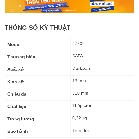
THÔNG SỐ KỸ THUẬT
Thông
47706
Model
số
kỹ
SATA
Thương hiệu
thuật
Đài Loan
Xuất xứ
13 mm
Kích cỡ
310 mm
Chiều dài
Thép crom
Chất liệu
0,32 kg
Trọng lượng
Trọn đời
Bảo hành