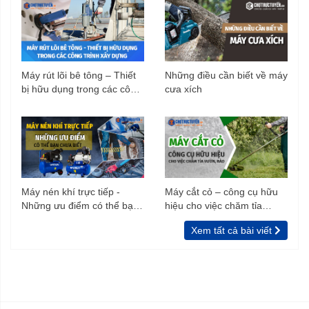
Máy rút lõi bê tông – Thiết
Những điều cần biết về máy
bị hữu dụng trong các công
cưa xích
trình xây dựng
Máy nén khí trực tiếp -
Máy cắt cỏ – công cụ hữu
Những ưu điểm có thể bạn
hiệu cho việc chăm tỉa
chưa biết
vườn, rào
Xem tất cả bài viết