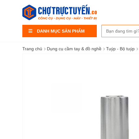
DANH MỤC SẢN PHẨM
›
›
›
Trang chủ
Dụng cụ cầm tay & đồ nghề
Tuýp - Bộ tuýp