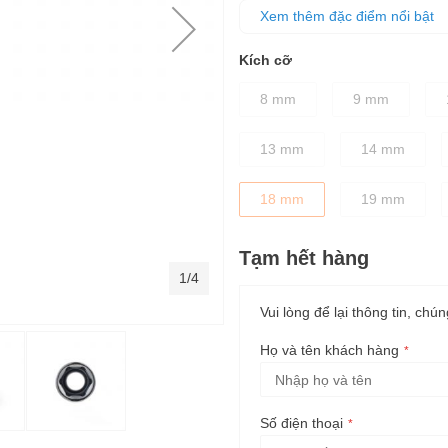
hơn 15% -20%, giúp làm nhanh 
Xem thêm đặc điểm nổi bật
Đầu tuýp đều được xử lý nhiệt
Kích cỡ
8 mm
9 mm
13 mm
14 mm
18 mm
19 mm
Tạm hết hàng
1/4
Vui lòng để lại thông tin, chún
Họ và tên khách hàng
Số điện thoại