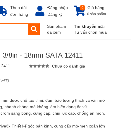
Theo dõi
Đăng nhập
Giỏ hàng
0
đơn hàng
Đăng ký
0 sản phẩm
Sản phẩm
Tin khuyến mãi
đã xem
Tư vấn chọn mua
h 3/8in - 18mm SATA 12411
12411
Chưa có đánh giá
 VAT)
18 mm được chế tạo tỉ mỉ, đảm bảo tương thích và vặn mở
ng, nhanh chóng mà không làm biến dạng ốc vít
 crom sáng bóng, cứng cáp, chịu lực cao, chống ăn mòn,
ive®- Thiết kế góc bán kính, cung cấp mô-men xoắn lớn