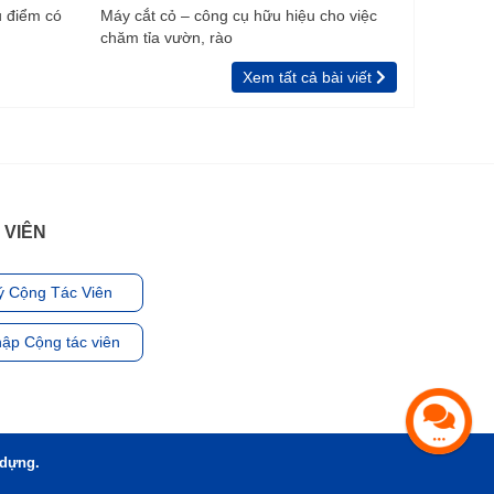
u điểm có
Máy cắt cỏ – công cụ hữu hiệu cho việc
chăm tỉa vườn, rào
Xem tất cả bài viết
 VIÊN
ý Cộng Tác Viên
ập Cộng tác viên
 dựng.