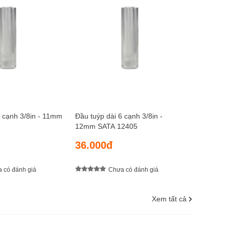
Đầu tuýp 
13mm SA
36.00
6 cạnh 3/8in - 11mm
Đầu tuýp dài 6 cạnh 3/8in -
12mm SATA 12405
36.000đ
 có đánh giá
Chưa có đánh giá
Xem tất cả