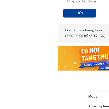
GỬI
Gọi đặt mua hàng, tư vấn:
(8:00-20:00 kể cả T7, CN)
Thông
Model
số
kỹ
Thương hiệ