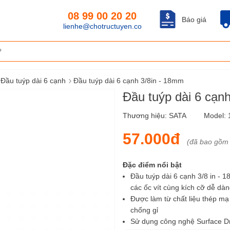
08 99 00 20 20
Báo giá
lienhe@chotructuyen.co
›
Đầu tuýp dài 6 cạnh
Đầu tuýp dài 6 cạnh 3/8in - 18mm
Đầu tuýp dài 6 cạn
Thương hiệu:
SATA
Model:
57.000đ
(đã bao gồm
Đặc điểm nổi bật
Đầu tuýp dài 6 cạnh 3/8 in - 
các ốc vít cùng kích cỡ dễ dà
Được làm từ chất liệu thép mạ
chống gỉ
Sử dụng công nghệ Surface Dr