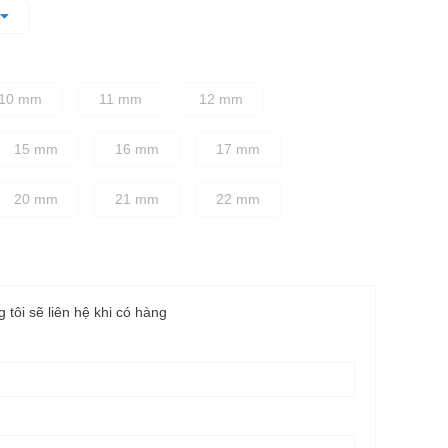
quá trình vặn ốc đồng thời làm giảm độ trượt
 cho sự cân bằng tốt nhất giữa độ bền và độ cứng chắc
10 mm
11 mm
12 mm
15 mm
16 mm
17 mm
20 mm
21 mm
22 mm
g tôi sẽ liên hệ khi có hàng