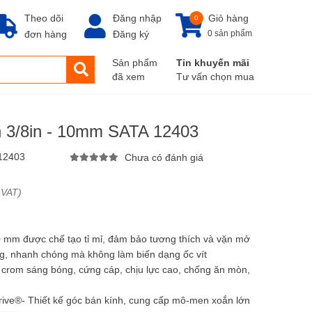
Theo dõi
Đăng nhập
Giỏ hàng
0
đơn hàng
Đăng ký
0 sản phẩm
Sản phẩm
Tin khuyến mãi
đã xem
Tư vấn chọn mua
h 3/8in - 10mm SATA 12403
12403
Chưa có đánh giá
 VAT)
10 mm được chế tạo tỉ mỉ, đảm bảo tương thích và vặn mở
ng, nhanh chóng mà không làm biến dạng ốc vít
 crom sáng bóng, cứng cáp, chịu lực cao, chống ăn mòn,
ive®- Thiết kế góc bán kính, cung cấp mô-men xoắn lớn