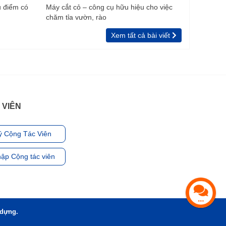
u điểm có
Máy cắt cỏ – công cụ hữu hiệu cho việc
chăm tỉa vườn, rào
Xem tất cả bài viết
 VIÊN
ý Cộng Tác Viên
ập Cộng tác viên
 dựng.