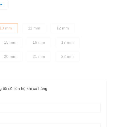
quá trình vặn ốc đồng thời làm giảm độ trượt
 cho sự cân bằng tốt nhất giữa độ bền và độ cứng chắc
10 mm
11 mm
12 mm
15 mm
16 mm
17 mm
20 mm
21 mm
22 mm
g tôi sẽ liên hệ khi có hàng