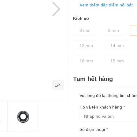
hơn 15% -20%, giúp làm nhanh 
Xem thêm đặc điểm nổi bật
Đầu tuýp đều được xử lý nhiệt
Kích cỡ
8 mm
9 mm
13 mm
14 mm
18 mm
19 mm
Tạm hết hàng
1/4
Vui lòng để lại thông tin, chún
Họ và tên khách hàng
Số điện thoại