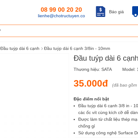
08 99 00 20 20
Báo giá
lienhe@chotructuyen.co
›
Đầu tuýp dài 6 cạnh
Đầu tuýp dài 6 cạnh 3/8in - 10mm
Đầu tuýp dài 6 cạn
Thương hiệu:
SATA
Model:
35.000đ
(đã bao gồm
Đặc điểm nổi bật
Đầu tuýp dài 6 cạnh 3/8 in - 
các ốc vít cùng kích cỡ dễ dà
Được làm từ chất liệu thép mạ
chống gỉ
Sử dụng công nghệ Surface Dr