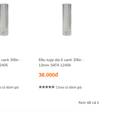
Đầu tuýp 
14mm SA
38.00
 cạnh 3/8in -
Đầu tuýp dài 6 cạnh 3/8in -
2405
13mm SATA 12406
36.000đ
 có đánh giá
Chưa có đánh giá
Xem tất cả