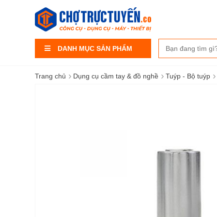
DANH MỤC SẢN PHẨM
›
›
›
Trang chủ
Dụng cụ cầm tay & đồ nghề
Tuýp - Bộ tuýp