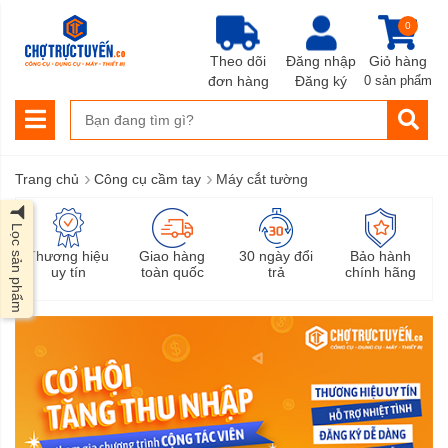
0
Theo dõi
Đăng nhập
Giỏ hàng
đơn hàng
Đăng ký
0 sản phẩm
›
›
Trang chủ
Công cụ cầm tay
Máy cắt tường
Lọc sản phẩm
Thương hiệu
Giao hàng
30 ngày đổi
Bảo hành
uy tín
toàn quốc
trả
chính hãng