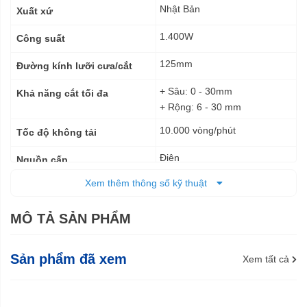
Nhật Bản
Xuất xứ
1.400W
Công suất
125mm
Đường kính lưỡi cưa/cắt
+ Sâu: 0 - 30mm
Khả năng cắt tối đa
+ Rộng: 6 - 30 mm
10.000 vòng/phút
Tốc độ không tải
Điện
Nguồn cấp
Xem thêm thông số kỹ thuật
350 x 151 x 178 mm
Kích thước (DxRxC)
4,3 kg
Trọng lượng tịnh
MÔ TẢ SẢN PHẨM
6 tháng
Bảo hành
Sản phẩm đã xem
Xem tất cả