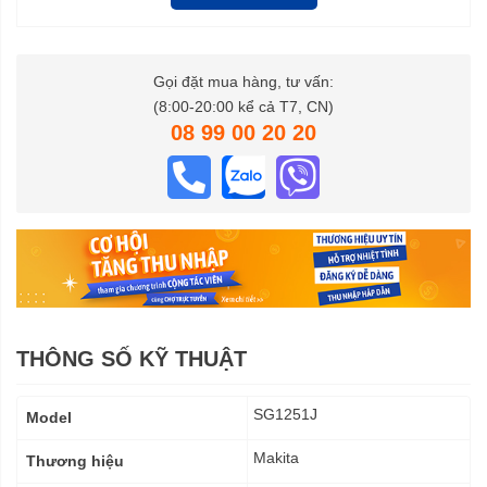
Gọi đặt mua hàng, tư vấn:
(8:00-20:00 kể cả T7, CN)
08 99 00 20 20
THÔNG SỐ KỸ THUẬT
Thông
SG1251J
Model
số
kỹ
Makita
Thương hiệu
thuật