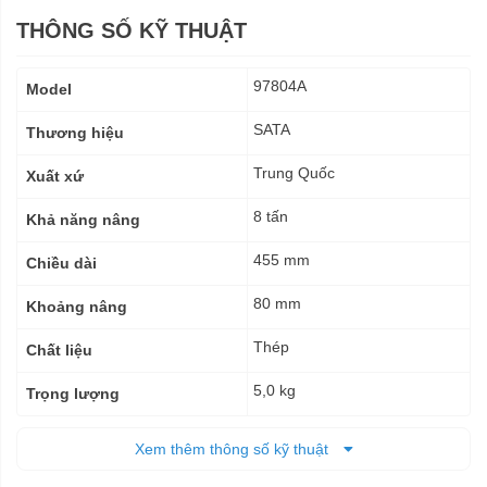
THÔNG SỐ KỸ THUẬT
Thông
97804A
Model
số
kỹ
SATA
Thương hiệu
thuật
Trung Quốc
Xuất xứ
8 tấn
Khả năng nâng
455 mm
Chiều dài
80 mm
Khoảng nâng
Thép
Chất liệu
5,0 kg
Trọng lượng
12 tháng
Bảo hành
Xem thêm thông số kỹ thuật