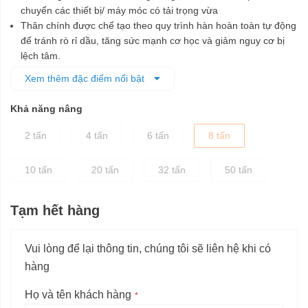
chuyển các thiết bị/ máy móc có tải trọng vừa
Thân chính được chế tạo theo quy trình hàn hoàn toàn tự động
để tránh rò rỉ dầu, tăng sức mạnh cơ học và giảm nguy cơ bị
lệch tâm.
Máy được làm bằng thép và được sản xuất bời các trung tâm
Xem thêm đặc điểm nổi bật
gia công chất lượng cao, đảm bảo sự ổn định của con đội.
Mặt ngoài được sơn lớp chống ăn mòn, gỉ sét, tăng độ bền cho
Khả năng nâng
máy.
Thiết kế nhỏ gọn, trọng lượng nhẹ, dễ dàng bảo quản hoặc di
2 tấn
4 tấn
6 tấn
8 tấn
chuyển tới vị trí cần dùng.
10 tấn
20 tấn
32 tấn
50 tấn
Tạm hết hàng
Vui lòng để lại thông tin, chúng tôi sẽ liên hệ khi có
hàng
Họ và tên khách hàng