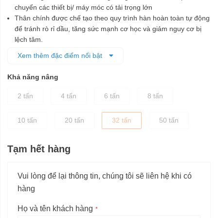
chuyển các thiết bị/ máy móc có tải trọng lớn
Thân chính được chế tạo theo quy trình hàn hoàn toàn tự động
để tránh rò rỉ dầu, tăng sức mạnh cơ học và giảm nguy cơ bị
lệch tâm.
Máy được làm bằng thép và được sản xuất bời các trung tâm
Xem thêm đặc điểm nổi bật
gia công chất lượng cao, đảm bảo sự ổn định của con đội.
Mặt ngoài được sơn lớp chống ăn mòn, gỉ sét, tăng độ bền cho
Khả năng nâng
máy.
Thiết kế gọn nhẹ, dễ dàng bảo quản hoặc di chuyển tới vị trí
2 tấn
4 tấn
6 tấn
8 tấn
cần dùng.
10 tấn
20 tấn
32 tấn
50 tấn
Tạm hết hàng
Vui lòng để lại thông tin, chúng tôi sẽ liên hệ khi có
hàng
Họ và tên khách hàng