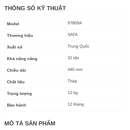
THÔNG SỐ KỸ THUẬT
Thông
97809A
Model
số
kỹ
SATA
Thương hiệu
thuật
Trung Quốc
Xuất xứ
32 tấn
Khả năng nâng
440 mm
Chiều dài
Thép
Chất liệu
12 kg
Trọng lượng
12 tháng
Bảo hành
MÔ TẢ SẢN PHẨM