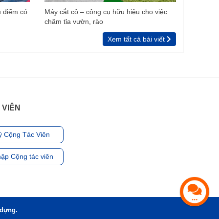
u điểm có
Máy cắt cỏ – công cụ hữu hiệu cho việc
chăm tỉa vườn, rào
Xem tất cả bài viết
 VIÊN
ý Cộng Tác Viên
ập Cộng tác viên
 dựng.