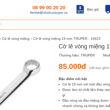
08 99 00 20 20
Báo giá
lienhe@chotructuyen.co
›
›
Cờ lê vòng miệng
Cờ lê vòng miệng 19 mm TRUPER - 15623
Cờ lê vòng miệng
Thương hiệu:
TRUPER
Mod
85.000đ
(đã bao gồm
Đặc điểm nổi bật
Cờ lê 19 mm với một đầu vòng 
Được làm từ chất liệu thép va
gỉ
Đầu vòng và đầu miệng được ch
nhanh chóng và không làm biế