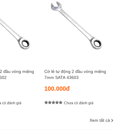
Cờ lê tự 
8mm SAT
105.0
 2 đầu vòng miệng
Cờ lê tự động 2 đầu vòng miệng
602
7mm SATA 43603
100.000đ
 có đánh giá
Chưa có đánh giá
Xem tất cả