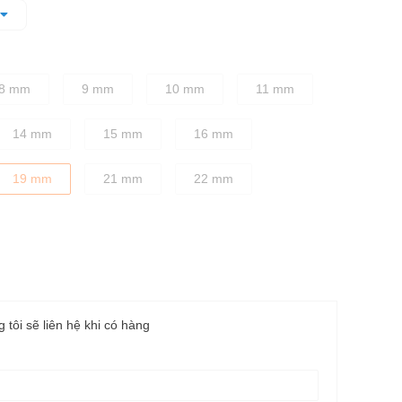
ặn, chắc chắn, chống trượt tốt
nới lỏng các loại bu lông, ốc vít phù hợp
8 mm
9 mm
10 mm
11 mm
14 mm
15 mm
16 mm
19 mm
21 mm
22 mm
g tôi sẽ liên hệ khi có hàng