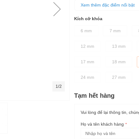
Thân cờ lê được thiết kế dày d
Xem thêm đặc điểm nổi bật
Chuyên dùng để vặn chặt hoặc 
Kích cỡ khóa
6 mm
7 mm
12 mm
13 mm
17 mm
18 mm
24 mm
27 mm
1/2
Tạm hết hàng
Vui lòng để lại thông tin, chún
Họ và tên khách hàng