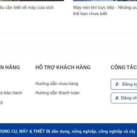
u cần biết về máy cưa xích
Máy nén khí trực tiếp - Những ư
thể bạn chưa biết
ÁN HÀNG
HỖ TRỢ KHÁCH HÀNG
CỘNG TÁC
Hướng dẫn mua hàng
Đăng k
 và bảo hành
Hướng dẫn thanh toán
Đăng nh
ng
DỤNG CỤ, MÁY & THIẾT BỊ dân dụng, nông nghiệp, công nghiệp và xây