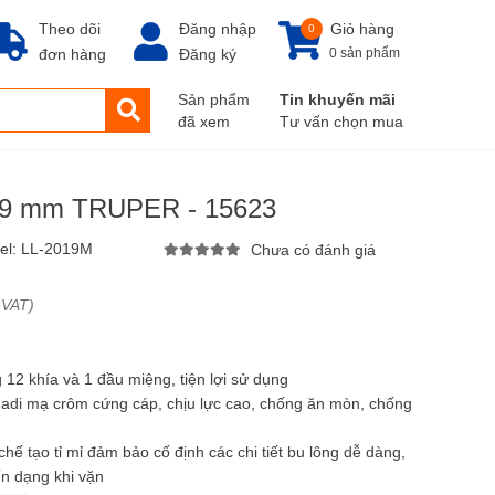
Theo dõi
Đăng nhập
Giỏ hàng
0
đơn hàng
Đăng ký
0 sản phẩm
Sản phẩm
Tin khuyến mãi
đã xem
Tư vấn chọn mua
 19 mm TRUPER - 15623
el:
LL-2019M
Chưa có đánh giá
 VAT)
12 khía và 1 đầu miệng, tiện lợi sử dụng
nadi mạ crôm cứng cáp, chịu lực cao, chống ăn mòn, chống
ế tạo tỉ mỉ đảm bảo cố định các chi tiết bu lông dễ dàng,
n dạng khi vặn