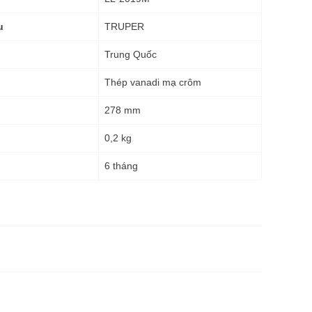
TRUPER
u
Trung Quốc
Thép vanadi mạ crôm
278 mm
0,2 kg
g
6 tháng