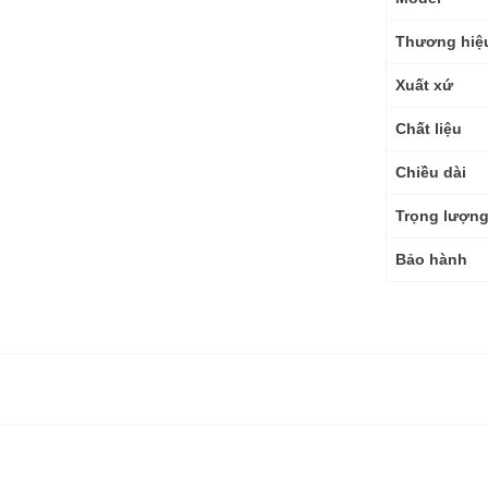
số
kỹ
Thương hiệ
thuật
Xuất xứ
Chất liệu
Chiều dài
Trọng lượn
Bảo hành