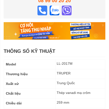
08 99 00 20 20
THÔNG SỐ KỸ THUẬT
Thông
LL-2017M
Model
số
kỹ
TRUPER
Thương hiệu
thuật
Trung Quốc
Xuất xứ
Thép vanadi mạ crôm
Chất liệu
259 mm
Chiều dài