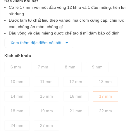
Đặc điểm nổi bật
Cờ lê 17 mm với một đầu vòng 12 khía và 1 đầu miệng, tiện lợi
sử dụng
Được làm từ chất liệu thép vanadi mạ crôm cứng cáp, chịu lực
cao, chống ăn mòn, chống gỉ
Đầu vòng và đầu miệng được chế tạo tỉ mỉ đảm bảo cố định
các chi tiết bu lông dễ dàng, nhanh chóng và không làm biến
Xem thêm đặc điểm nổi bật
dạng khi vặn
Thân cờ lê được thiết kế dày dặn, chắc chắn, chống trượt tốt
Kích cỡ khóa
Chuyên dùng để vặn chặt hoặc nới lỏng các loại bu lông, ốc vít
phù hợp
6 mm
7 mm
8 mm
9 mm
10 mm
11 mm
12 mm
13 mm
14 mm
15 mm
16 mm
17 mm
18 mm
19 mm
21 mm
22 mm
24 mm
27 mm