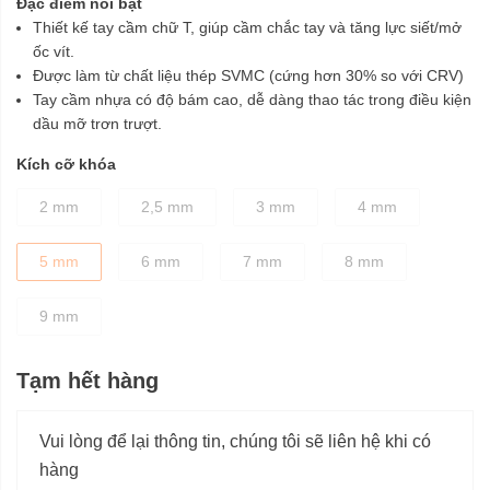
Đặc điểm nổi bật
Thiết kế tay cầm chữ T, giúp cầm chắc tay và tăng lực siết/mở
ốc vít.
Được làm từ chất liệu thép SVMC (cứng hơn 30% so với CRV)
Tay cầm nhựa có độ bám cao, dễ dàng thao tác trong điều kiện
dầu mỡ trơn trượt.
Kích cỡ khóa
2 mm
2,5 mm
3 mm
4 mm
5 mm
6 mm
7 mm
8 mm
9 mm
Tạm hết hàng
Vui lòng để lại thông tin, chúng tôi sẽ liên hệ khi có
hàng