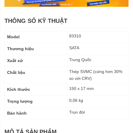
THÔNG SỐ KỸ THUẬT
Thông
83310
Model
số
kỹ
SATA
Thương hiệu
thuật
Trung Quốc
Xuất xứ
Thép SVMC (cứng hơn 30%
Chất liệu
so với CRV)
150 x 17 mm
Kích thước
0,06 kg
Trọng lượng
Trọn đời
Bảo hành
MÔ TẢ SẢN PHẨM