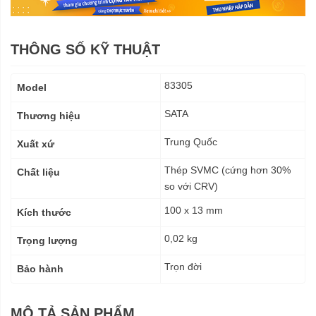
THÔNG SỐ KỸ THUẬT
Thông
83305
Model
số
kỹ
SATA
Thương hiệu
thuật
Trung Quốc
Xuất xứ
Thép SVMC (cứng hơn 30%
Chất liệu
so với CRV)
100 x 13 mm
Kích thước
0,02 kg
Trọng lượng
Trọn đời
Bảo hành
MÔ TẢ SẢN PHẨM