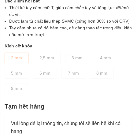
Đặc điểm nổi bật
Thiết kế tay cầm chữ T, giúp cầm chắc tay và tăng lực siết/mở
ốc vít.
Được làm từ chất liệu thép SVMC (cứng hơn 30% so với CRV)
Tay cầm nhựa có độ bám cao, dễ dàng thao tác trong điều kiện
dầu mỡ trơn trượt.
Kích cỡ khóa
2 mm
2,5 mm
3 mm
4 mm
5 mm
6 mm
7 mm
8 mm
9 mm
Tạm hết hàng
Vui lòng để lại thông tin, chúng tôi sẽ liên hệ khi có
hàng