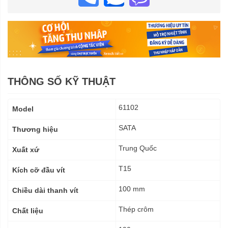
THÔNG SỐ KỸ THUẬT
Thông
61102
Model
số
kỹ
SATA
Thương hiệu
thuật
Trung Quốc
Xuất xứ
T15
Kích cỡ đầu vít
100 mm
Chiều dài thanh vít
Thép crôm
Chất liệu