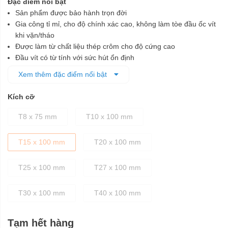
Đặc điểm nổi bật
Sản phẩm được bảo hành trọn đời
Gia công tỉ mỉ, cho độ chính xác cao, không làm tòe đầu ốc vít
khi vặn/tháo
Được làm từ chất liệu thép crôm cho độ cứng cao
Đầu vít có từ tính với sức hút ổn định
Tay cầm chống trượt, thiết kế vừa tay
Xem thêm đặc điểm nổi bật
Kích cỡ
T8 x 75 mm
T10 x 100 mm
T15 x 100 mm
T20 x 100 mm
T25 x 100 mm
T27 x 100 mm
T30 x 100 mm
T40 x 100 mm
Tạm hết hàng