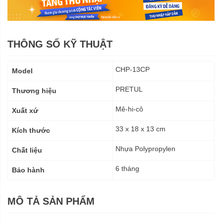
THÔNG SỐ KỸ THUẬT
Thông
CHP-13CP
Model
số
kỹ
PRETUL
Thương hiệu
thuật
Mê-hi-cô
Xuất xứ
33 x 18 x 13 cm
Kích thước
Nhựa Polypropylen
Chất liệu
6 tháng
Bảo hành
MÔ TẢ SẢN PHẨM