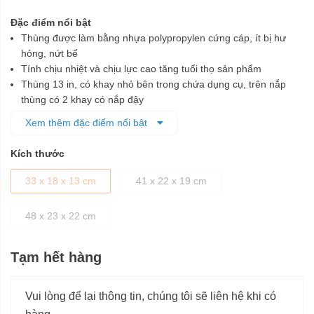
Đặc điểm nổi bật
Thùng được làm bằng nhựa polypropylen cứng cáp, ít bị hư
hỏng, nứt bể
Tính chịu nhiệt và chịu lực cao tăng tuổi thọ sản phẩm
Thùng 13 in, có khay nhỏ bên trong chứa dụng cụ, trên nắp
thùng có 2 khay có nắp đậy
Thiết kế nắp khóa bằng nhựa, dễ mở
Xem thêm đặc điểm nổi bật
Tay cầm tiện dụng có phủ chống trượt, hỗ trợ người dùng làm
việc trong điều kiện dầu mỡ
Kích thước
Kiểu dáng chắc chắn, màu đen-vàng bắt mắt
33 x 18 x 13 cm
41 x 22 x 19 cm
48 x 23 x 22 cm
Tạm hết hàng
Vui lòng để lại thông tin, chúng tôi sẽ liên hệ khi có