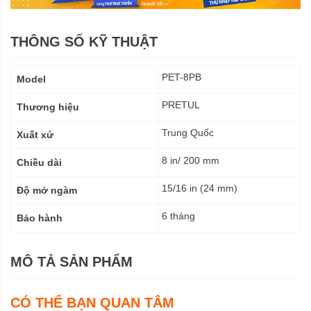
THÔNG SỐ KỸ THUẬT
Thông
PET-8PB
Model
số
kỹ
PRETUL
Thương hiệu
thuật
Trung Quốc
Xuất xứ
8 in/ 200 mm
Chiều dài
15/16 in (24 mm)
Độ mở ngàm
6 tháng
Bảo hành
MÔ TẢ SẢN PHẨM
CÓ THỂ BẠN QUAN TÂM