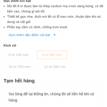
Đặc điểm nổi bật
Mỏ lết 8 in được làm từ thép cacbon mạ crom sáng bóng, có độ
bền cao, chóng gỉ sét tốt
Thiết kế gọn nhẹ, đuôi mỏ lết có lỗ treo móc, thuận tiện khi sử
dụng và cất giữ
Phần tay cầm có rãnh, chống trơn trượt.
Độ mở hàm rộng dễ điều chỉnh
Xem thêm đặc điểm nổi bật
Sản xuất theo những công nghệ tiên tiến hàng đầu, đem đến
sự thuận tiện cho người dùng trong công việc.
Kích cỡ
6 in/ 150 mm
8 in/ 200 mm
10 in/ 250 mm
12 in/ 300 mm
Tạm hết hàng
Vui lòng để lại thông tin, chúng tôi sẽ liên hệ khi có
hàng