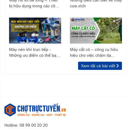
Máy rút lõi bê tông – Thiết
Những điều cần biết về máy
bị hữu dụng trong các công
cưa xích
trình xây dựng
Máy nén khí trực tiếp -
Máy cắt cỏ – công cụ hữu
Những ưu điểm có thể bạn
hiệu cho việc chăm tỉa
chưa biết
vườn, rào
Xem tất cả bài viết
Hotline: 08 99 00 20 20