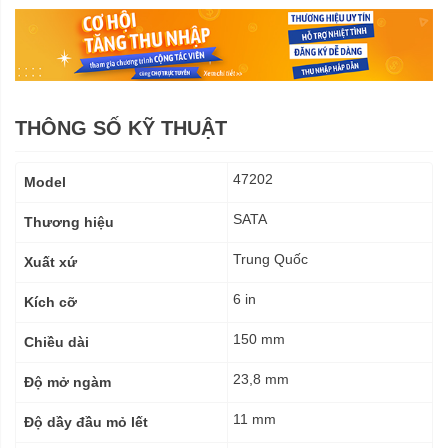
THÔNG SỐ KỸ THUẬT
Thông
47202
Model
số
kỹ
SATA
Thương hiệu
thuật
Trung Quốc
Xuất xứ
6 in
Kích cỡ
150 mm
Chiều dài
23,8 mm
Độ mở ngàm
11 mm
Độ dầy đầu mỏ lết