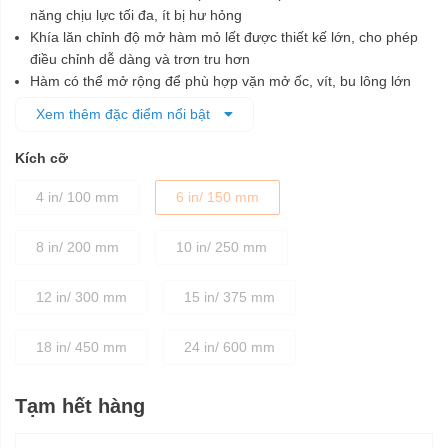
năng chịu lực tối đa, ít bị hư hỏng
Khía lăn chỉnh độ mở hàm mỏ lết được thiết kế lớn, cho phép
điều chỉnh dễ dàng và trơn tru hơn
Hàm có thể mở rộng để phù hợp vặn mở ốc, vít, bu lông lớn
Thiết kế hàm HEX làm giảm độ trượt và kẹp chặt bulông
Xem thêm đặc điểm nổi bật
Sản xuất theo công nghệ hiện đại cho độ chính xác tuyệt đối,
chất lượng cao
Kích cỡ
Sản phẩm được bảo hành trọn đời
4 in/ 100 mm
6 in/ 150 mm
8 in/ 200 mm
10 in/ 250 mm
12 in/ 300 mm
15 in/ 375 mm
18 in/ 450 mm
24 in/ 600 mm
Tạm hết hàng