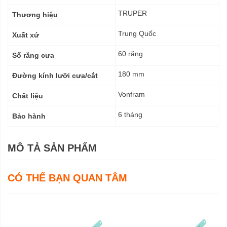
số
kỹ
TRUPER
Thương hiệu
thuật
Trung Quốc
Xuất xứ
60 răng
Số răng cưa
180 mm
Đường kính lưỡi cưa/cắt
Vonfram
Chất liệu
6 tháng
Bảo hành
MÔ TẢ SẢN PHẨM
CÓ THỂ BẠN QUAN TÂM