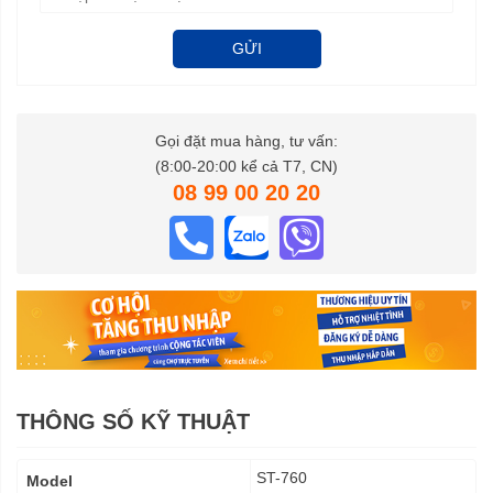
GỬI
Gọi đặt mua hàng, tư vấn:
(8:00-20:00 kể cả T7, CN)
08 99 00 20 20
THÔNG SỐ KỸ THUẬT
Thông
ST-760
Model