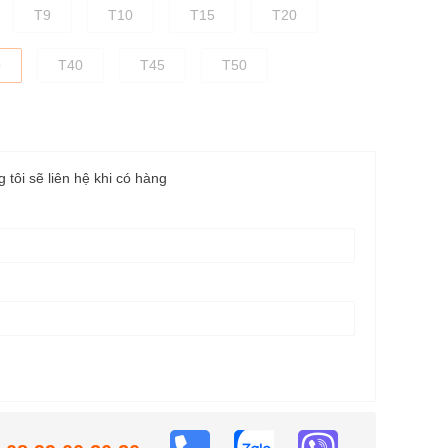
T9
T10
T15
T20
0
T40
T45
T50
g tôi sẽ liên hệ khi có hàng