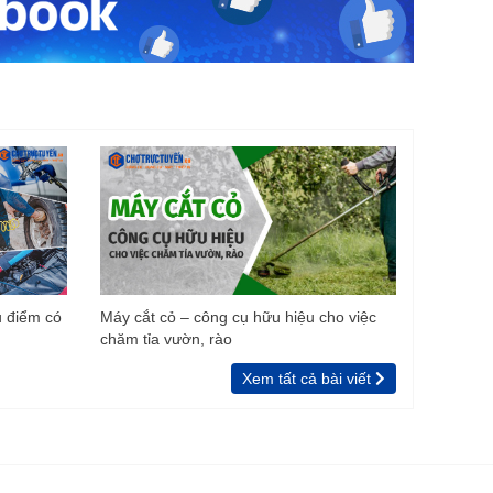
u điểm có
Máy cắt cỏ – công cụ hữu hiệu cho việc
chăm tỉa vườn, rào
Xem tất cả bài viết