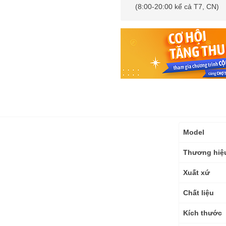
(8:00-20:00 kể cả T7, CN)
Thông
Model
số
kỹ
Thương hiệ
thuật
Xuất xứ
Chất liệu
Kích thước