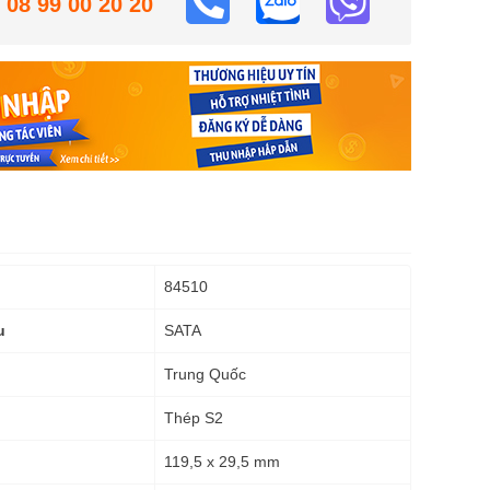
08 99 00 20 20
84510
SATA
u
Trung Quốc
Thép S2
119,5 x 29,5 mm