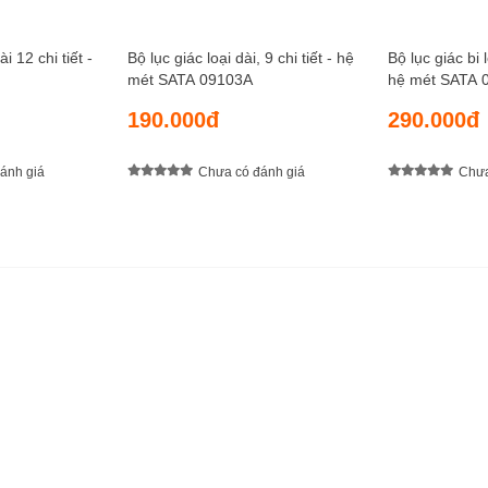
ài 12 chi tiết -
Bộ lục giác loại dài, 9 chi tiết - hệ
Bộ lục giác bi l
mét SATA 09103A
hệ mét SATA 
190.000đ
290.000đ
ánh giá
Chưa có đánh giá
Chưa