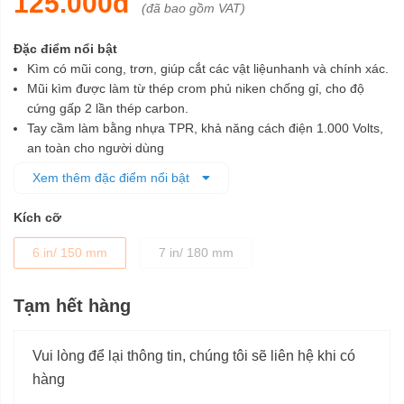
125.000đ
(đã bao gồm VAT)
Đặc điểm nổi bật
Kìm có mũi cong, trơn, giúp cắt các vật liệunhanh và chính xác.
Mũi kìm được làm từ thép crom phủ niken chống gỉ, cho độ
cứng gấp 2 lần thép carbon.
Tay cầm làm bằng nhựa TPR, khả năng cách điện 1.000 Volts,
an toàn cho người dùng
Kềm nhỏ gọn, thuận tiện cất giữa và mang đi xa
Xem thêm đặc điểm nổi bật
Kích thước 6 in, chuyên dùng để cắt hoặc xoắn dây điện và cáp
Kích cỡ
6 in/ 150 mm
7 in/ 180 mm
Tạm hết hàng
Vui lòng để lại thông tin, chúng tôi sẽ liên hệ khi có
hàng