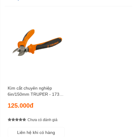
Kìm cắt chuyên nghiệp
6in/150mm TRUPER - 17331
Cao cấp, cách điện 1.000
125.000đ
Volts
Chưa có đánh giá
Liên hệ khi có hàng