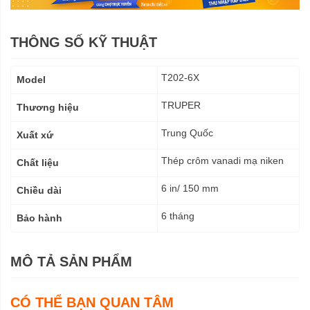
THÔNG SỐ KỸ THUẬT
Thông
T202-6X
Model
số
kỹ
TRUPER
Thương hiệu
thuật
Trung Quốc
Xuất xứ
Thép crôm vanadi mạ niken
Chất liệu
6 in/ 150 mm
Chiều dài
6 tháng
Bảo hành
MÔ TẢ SẢN PHẨM
CÓ THỂ BẠN QUAN TÂM