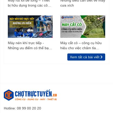
Máy rút lõi bê tông – Thiết
Những điều cần biết về máy
bị hữu dụng trong các công
cưa xích
trình xây dựng
Máy nén khí trực tiếp -
Máy cắt cỏ – công cụ hữu
Những ưu điểm có thể bạn
hiệu cho việc chăm tỉa
chưa biết
vườn, rào
Xem tất cả bài viết
Hotline: 08 99 00 20 20