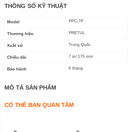
THÔNG SỐ KỸ THUẬT
Thông
PPC-7P
Model
số
kỹ
PRETUL
Thương hiệu
thuật
Trung Quốc
Xuất xứ
7 in/ 175 mm
Chiều dài
6 tháng
Bảo hành
MÔ TẢ SẢN PHẨM
CÓ THỂ BẠN QUAN TÂM