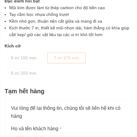
Đặc điểm nổi bật
Mũi kìm được làm từ thép carbon cho độ bền cao
Tay cầm bọc nhựa chống trượt
Kềm nhỏ gọn, thuận tiện cất giữa và mang đi xa
Kích thước 7 in, thiết kế mũi nhọn dài, hàm thẳng có khía giúp
cắt/ kẹp/ giữ các vật liệu tại các vị trí khó tốt hơn
Kích cỡ
6 in/ 150 mm
7 in/ 175 mm
8 in/ 203 mm
Tạm hết hàng
Vui lòng để lại thông tin, chúng tôi sẽ liên hệ khi có
hàng
Họ và tên khách hàng