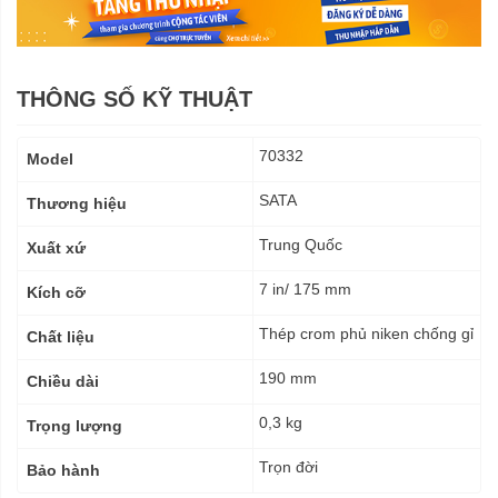
THÔNG SỐ KỸ THUẬT
Thông
70332
Model
số
kỹ
SATA
Thương hiệu
thuật
Trung Quốc
Xuất xứ
7 in/ 175 mm
Kích cỡ
Thép crom phủ niken chống gỉ
Chất liệu
190 mm
Chiều dài
0,3 kg
Trọng lượng
Trọn đời
Bảo hành