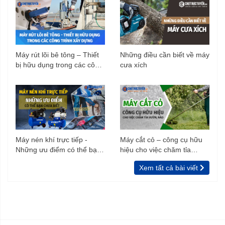
Máy rút lõi bê tông – Thiết
Những điều cần biết về máy
bị hữu dụng trong các công
cưa xích
trình xây dựng
Máy nén khí trực tiếp -
Máy cắt cỏ – công cụ hữu
Những ưu điểm có thể bạn
hiệu cho việc chăm tỉa
chưa biết
vườn, rào
Xem tất cả bài viết