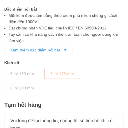
Đặc điểm nổi bật
Mũi kềm được làm bằng thép crom phủ niken chống gỉ cách
điện đến 1000V
Đạt chứng nhận VDE tiêu chuẩn IEC / EN 60900-2012
Tay cầm có khả năng cách điện, an toàn cho người dùng khi
làm việc
Kềm nhỏ gọn, thuận tiện cất giữa và mang đi xa
Xem thêm đặc điểm nổi bật
Kích cỡ
6 in/ 150 mm
7 in/ 175 mm
8 in/ 200 mm
Tạm hết hàng
Vui lòng để lại thông tin, chúng tôi sẽ liên hệ khi có