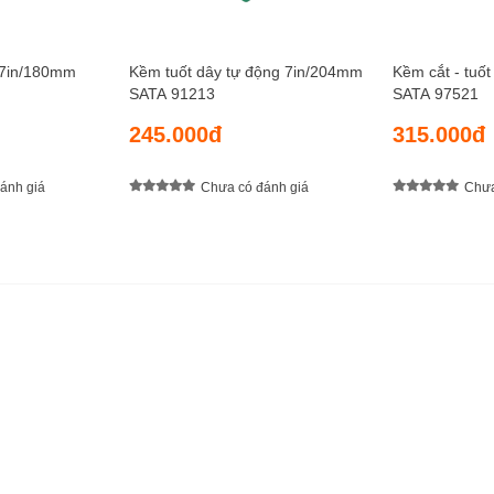
y 7in/180mm
Kềm tuốt dây tự động 7in/204mm
Kềm cắt - tuố
SATA 91213
SATA 97521
245.000đ
315.000đ
ánh giá
Chưa có đánh giá
Chưa