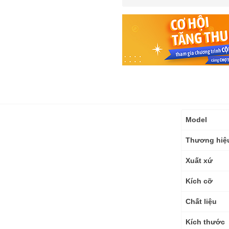
Thông
Model
số
kỹ
Thương hiệ
thuật
Xuất xứ
Kích cỡ
Chất liệu
Kích thước