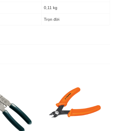
0,11 kg
g
Trọn đời
Kèm tuốt
đầu cos 
285.0