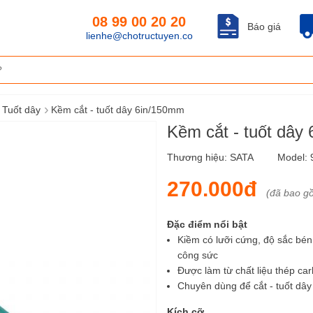
08 99 00 20 20
Báo giá
lienhe@chotructuyen.co
›
 Tuốt dây
Kềm cắt - tuốt dây 6in/150mm
Kềm cắt - tuốt dâ
Thương hiệu:
SATA
Model:
270.000đ
(đã bao g
Đặc điểm nổi bật
Kiềm có lưỡi cứng, độ sắc bén
công sức
Được làm từ chất liệu thép ca
Chuyên dùng để cắt - tuốt dây 
Kích cỡ