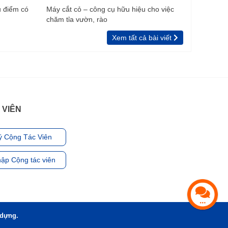
u điểm có
Máy cắt cỏ – công cụ hữu hiệu cho việc
chăm tỉa vườn, rào
Xem tất cả bài viết
 VIÊN
ý Cộng Tác Viên
ập Cộng tác viên
 dựng.