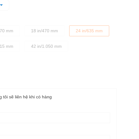
370 mm
18 in/470 mm
24 in/635 mm
915 mm
42 in/1.050 mm
g tôi sẽ liên hệ khi có hàng