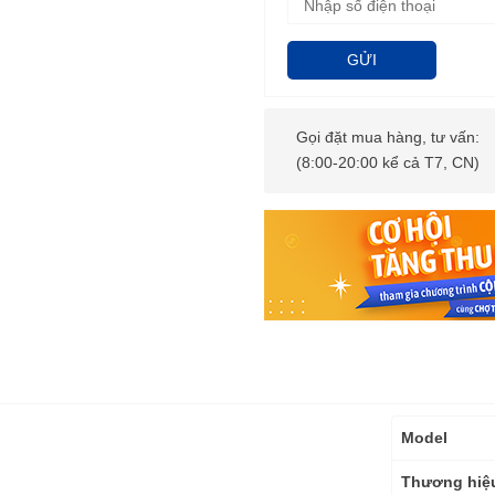
GỬI
Gọi đặt mua hàng, tư vấn:
(8:00-20:00 kể cả T7, CN)
Thông
Model
số
kỹ
Thương hiệ