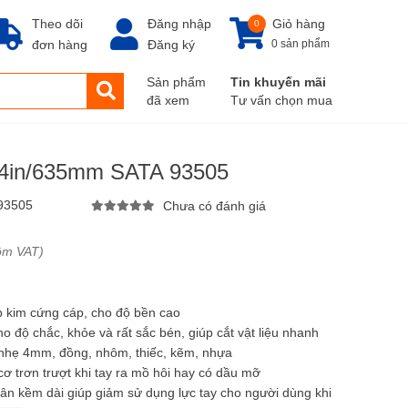
Theo dõi
Đăng nhập
Giỏ hàng
0
đơn hàng
Đăng ký
0 sản phẩm
Sản phẩm
Tin khuyến mãi
đã xem
Tư vấn chọn mua
24in/635mm SATA 93505
93505
Chưa có đánh giá
ồm VAT)
p kim cứng cáp, cho độ bền cao
o độ chắc, khỏe và rất sắc bén, giúp cắt vật liệu nhanh
p nhẹ 4mm, đồng, nhôm, thiếc, kẽm, nhựa
 trơn trượt khi tay ra mồ hôi hay có dầu mỡ
hân kềm dài giúp giảm sử dụng lực tay cho người dùng khi