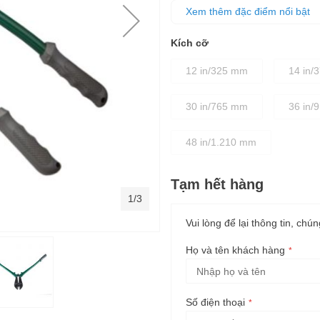
cắt vật liệu
Xem thêm đặc điểm nổi bật
Kích cỡ
12 in/325 mm
14 in/
30 in/765 mm
36 in/
48 in/1.210 mm
Tạm hết hàng
1/3
Vui lòng để lại thông tin, chún
Họ và tên khách hàng
Số điện thoại