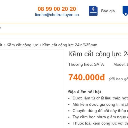
08 99 00 20 20
Báo giá
lienhe@chotructuyen.co
›
›
ắt
Kềm cắt cộng lực
Kềm cắt cộng lực 24in/635mm
Kềm cắt cộng lực 
Thương hiệu:
SATA
Model:
740.000đ
(đã bao g
Đặc điểm nổi bật
Được làm từ chất liệu thép hợ
Mũi kềm được gia công tỉ mỉ ch
Chuyên dùng để cắt dây thé
Tay cầm bọc nhựa giảm nguy cơ
Thuộc loại kềm cộng lực với t