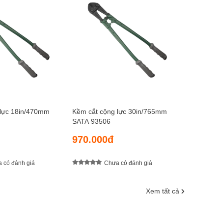
Kềm cắt 
SATA 93
1.290.
 lực 18in/470mm
Kềm cắt cộng lực 30in/765mm
SATA 93506
970.000đ
 có đánh giá
Chưa có đánh giá
Xem tất cả