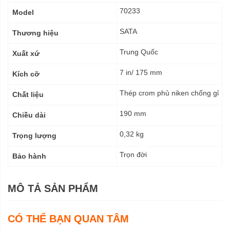
Thông
70233
Model
số
kỹ
SATA
Thương hiệu
thuật
Trung Quốc
Xuất xứ
7 in/ 175 mm
Kích cỡ
Thép crom phủ niken chống gỉ
Chất liệu
190 mm
Chiều dài
0,32 kg
Trọng lượng
Trọn đời
Bảo hành
MÔ TẢ SẢN PHẨM
CÓ THỂ BẠN QUAN TÂM