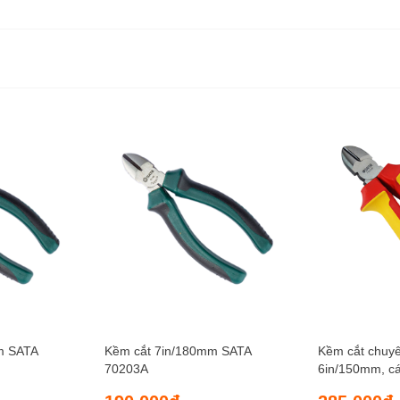
m SATA
Kềm cắt 7in/180mm SATA
Kềm cắt chuy
70203A
6in/150mm, c
SATA 70232