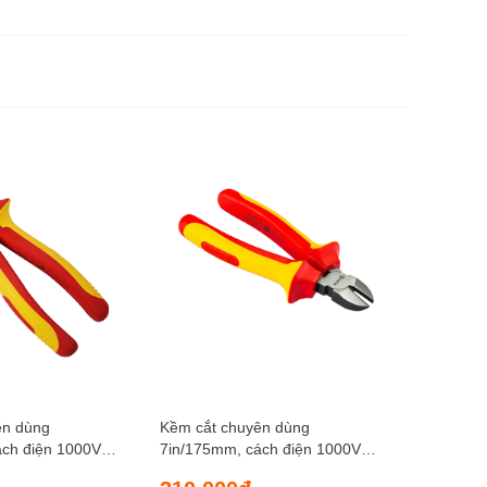
Kềm cắt,
SATA 70
260.0
ên dùng
Kềm cắt chuyên dùng
ách điện 1000V
7in/175mm, cách điện 1000V
SATA 70233