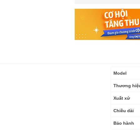
Thông
Model
số
kỹ
Thương hiệ
thuật
Xuất xứ
Chiều dài
Bảo hành