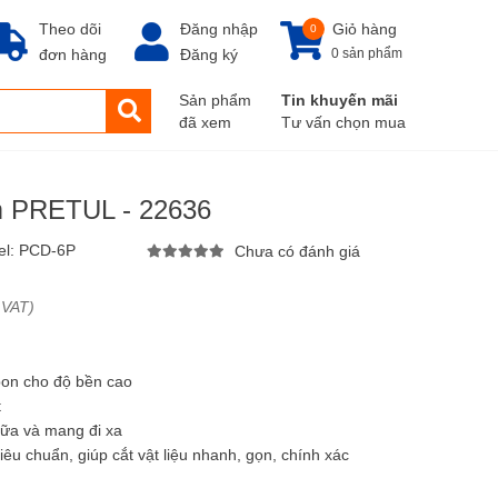
Theo dõi
Đăng nhập
Giỏ hàng
0
đơn hàng
Đăng ký
0 sản phẩm
Sản phẩm
Tin khuyến mãi
đã xem
Tư vấn chọn mua
m PRETUL - 22636
el:
PCD-6P
Chưa có đánh giá
 VAT)
bon cho độ bền cao
t
iữa và mang đi xa
tiêu chuẩn, giúp cắt vật liệu nhanh, gọn, chính xác