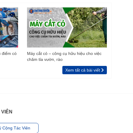
u điểm có
Máy cắt cỏ – công cụ hữu hiệu cho việc
chăm tỉa vườn, rào
Xem tất cả bài viết
 VIÊN
ý Cộng Tác Viên