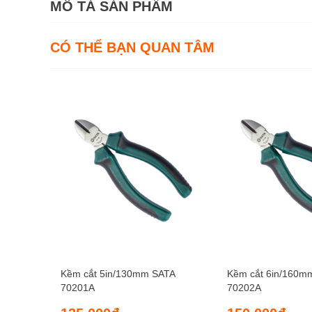
MÔ TẢ SẢN PHẨM
CÓ THỂ BẠN QUAN TÂM
Kềm cắt 5in/130mm SATA
Kềm cắt 6in/160m
70201A
70202A