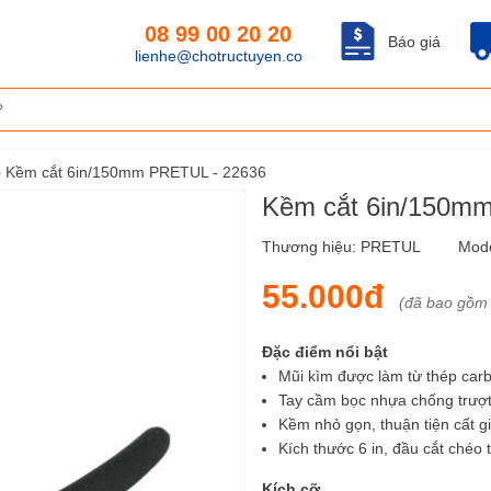
08 99 00 20 20
Báo giá
lienhe@chotructuyen.co
›
Kềm cắt 6in/150mm PRETUL - 22636
Kềm cắt 6in/150m
Thương hiệu:
PRETUL
Mod
55.000đ
(đã bao gồm
Đặc điểm nổi bật
Mũi kìm được làm từ thép car
Tay cầm bọc nhựa chống trượ
Kềm nhỏ gọn, thuận tiện cất g
Kích thước 6 in, đầu cắt chéo 
Kích cỡ