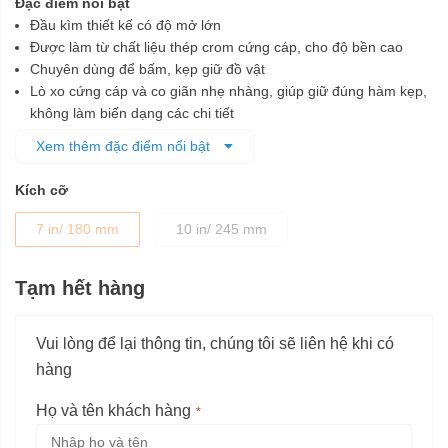
Đặc điểm nổi bật
Đầu kìm thiết kế có độ mở lớn
Được làm từ chất liệu thép crom cứng cáp, cho độ bền cao
Chuyên dùng để bấm, kẹp giữ đồ vật
Lò xo cứng cáp và co giãn nhẹ nhàng, giúp giữ đúng hàm kẹp,
không làm biến dạng các chi tiết
Thiết kế nhỏ gọn, tiện lợi bảo quản và mang đi xa
Xem thêm đặc điểm nổi bật
Kích cỡ
7 in/ 180 mm
10 in/ 245 mm
Tạm hết hàng
Vui lòng để lại thông tin, chúng tôi sẽ liên hệ khi có
hàng
Họ và tên khách hàng