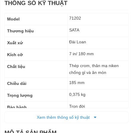
THÔNG SỐ KỸ THUẬT
Thông
71202
Model
số
kỹ
SATA
Thương hiệu
thuật
Đài Loan
Xuất xứ
7 in/ 180 mm
Kích cỡ
Thép crom, thân mạ niken
Chất liệu
chống gỉ và ăn mòn
185 mm
Chiều dài
0,375 kg
Trọng lượng
Trọn đời
Bảo hành
Xem thêm thông số kỹ thuật
MÔ TẢ SẢN PHẨM