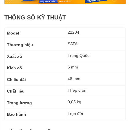
THÔNG SỐ KỸ THUẬT
Thông
22204
Model
số
kỹ
SATA
Thương hiệu
thuật
Trung Quốc
Xuất xứ
6 mm
Kích cỡ
48 mm
Chiều dài
Thép crom
Chất liệu
0,05 kg
Trọng lượng
Trọn đời
Bảo hành