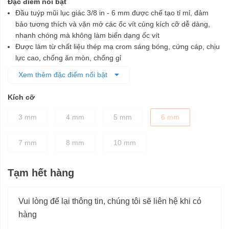
Đặc điểm nổi bật
Đầu tuýp mũi lục giác 3/8 in - 6 mm được chế tạo tỉ mỉ, đảm
bảo tương thích và vặn mở các ốc vít cùng kích cỡ dễ dàng,
nhanh chóng mà không làm biến dạng ốc vít
Được làm từ chất liệu thép mạ crom sáng bóng, cứng cáp, chịu
lực cao, chống ăn mòn, chống gỉ
Phần mũi được chế tạo từ vật liệu S2
Xem thêm đặc điểm nổi bật
Phần đế được xử lý nhiệt và mạ crom giúp tăng độ bền chắc
cho đầu tuýp
Kích cỡ
3 mm
4 mm
5 mm
6 mm
7 mm
8 mm
10 mm
Tạm hết hàng
Vui lòng để lại thông tin, chúng tôi sẽ liên hệ khi có
hàng