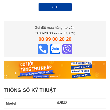
GỬI
Gọi đặt mua hàng, tư vấn:
(8:00-20:00 kể cả T7, CN)
08 99 00 20 20
THÔNG SỐ KỸ THUẬT
Thông
92532
Model
số