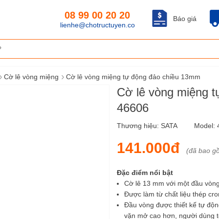
08 99 00 20 20
Báo giá
lienhe@chotructuyen.co
›
›
Cờ lê vòng miệng
Cờ lê vòng miệng tự động đảo chiều 13mm
Cờ lê vòng miệng 
46606
Thương hiệu:
SATA
Model:
141.000đ
(đã bao g
Đặc điểm nổi bật
Cờ lê 13 mm với một đầu vòng 
Được làm từ chất liệu thép cr
Đầu vòng được thiết kế tự độ
vặn mở cao hơn, người dùng t