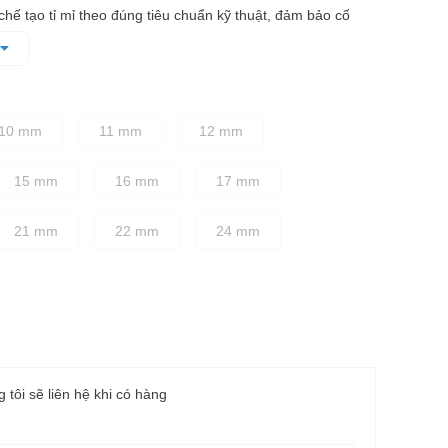
ế tạo tỉ mỉ theo đúng tiêu chuẩn kỹ thuật, đảm bảo cố
dàng, nhanh chóng mà không làm biến dạng bu lông khi vặn
dặn, cầm nắm chắc tay
10 mm
11 mm
12 mm
15 mm
16 mm
17 mm
21 mm
22 mm
24 mm
g tôi sẽ liên hệ khi có hàng