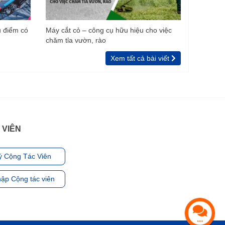
u điểm có
Máy cắt cỏ – công cụ hữu hiệu cho việc
chăm tỉa vườn, rào
Xem tất cả bài viết
 VIÊN
ý Cộng Tác Viên
ập Cộng tác viên