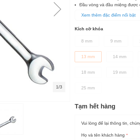
Đầu vòng và đầu miệng được ch
định các chi tiết bu lông dễ 
Xem thêm đặc điểm nổi bật
Thân cờ lê được thiết kế dày 
Kích cỡ khóa
8 mm
9 mm
13 mm
14 mm
18 mm
19 mm
1/3
25 mm
Tạm hết hàng
Vui lòng để lại thông tin, chún
Họ và tên khách hàng