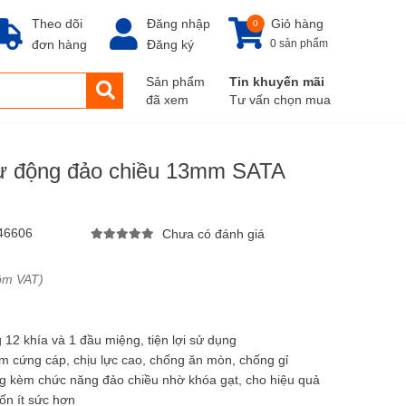
Theo dõi
Đăng nhập
Giỏ hàng
0
đơn hàng
Đăng ký
0 sản phẩm
Sản phẩm
Tin khuyến mãi
đã xem
Tư vấn chọn mua
tự động đảo chiều 13mm SATA
46606
Chưa có đánh giá
ồm VAT)
12 khía và 1 đầu miệng, tiện lợi sử dụng
om cứng cáp, chịu lực cao, chống ăn mòn, chống gỉ
ng kèm chức năng đảo chiều nhờ khóa gạt, cho hiệu quả
ốn ít sức hơn