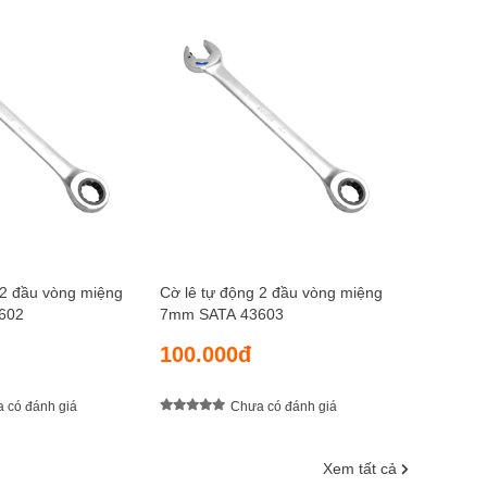
Cờ lê tự 
8mm SAT
105.0
 2 đầu vòng miệng
Cờ lê tự động 2 đầu vòng miệng
602
7mm SATA 43603
100.000đ
 có đánh giá
Chưa có đánh giá
Xem tất cả