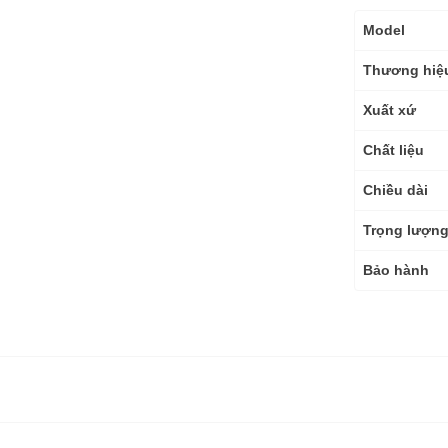
Thông
Model
số
kỹ
Thương hiệ
thuật
Xuất xứ
Chất liệu
Chiều dài
Trọng lượn
Bảo hành