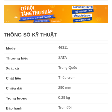
THÔNG SỐ KỸ THUẬT
Thông
46311
Model
số
kỹ
SATA
Thương hiệu
thuật
Trung Quốc
Xuất xứ
Thép crom
Chất liệu
290 mm
Chiều dài
0,29 kg
Trọng lượng
Trọn đời
Bảo hành