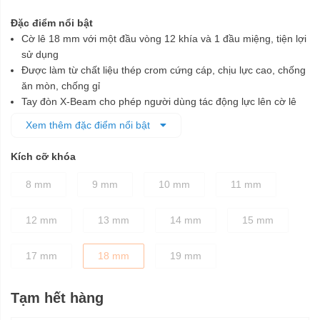
Đặc điểm nổi bật
Cờ lê 18 mm với một đầu vòng 12 khía và 1 đầu miệng, tiện lợi
sử dụng
Được làm từ chất liệu thép crom cứng cáp, chịu lực cao, chống
ăn mòn, chống gỉ
Tay đòn X-Beam cho phép người dùng tác động lực lên cờ lê
tốt hơn và hạn chế mỏi tay khi làm việc lâu
Xem thêm đặc điểm nổi bật
Đầu vòng được thiết kế tự động cho hiệu quả vặn mở cao hơn,
người dùng tốn ít sức hơn
Kích cỡ khóa
Đầu vòng và đầu miệng được chế tạo tỉ mỉ theo đúng tiêu
chuẩn kỹ thuật, đảm bảo cố định các chi tiết bu lông dễ dàng,
8 mm
9 mm
10 mm
11 mm
nhanh chóng mà không làm biến dạng bu lông khi vặn
Thân cờ lê được thiết kế dày dặn, cầm nắm chắc tay
12 mm
13 mm
14 mm
15 mm
17 mm
18 mm
19 mm
Tạm hết hàng