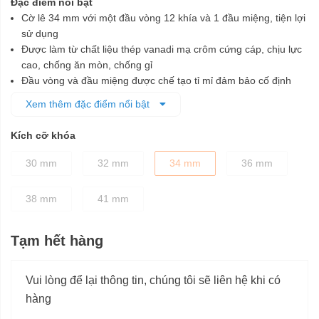
Đặc điểm nổi bật
Cờ lê 34 mm với một đầu vòng 12 khía và 1 đầu miệng, tiện lợi
sử dụng
Được làm từ chất liệu thép vanadi mạ crôm cứng cáp, chịu lực
cao, chống ăn mòn, chống gỉ
Đầu vòng và đầu miệng được chế tạo tỉ mỉ đảm bảo cố định
các chi tiết bu lông dễ dàng, nhanh chóng và không làm biến
Xem thêm đặc điểm nổi bật
dạng khi vặn
Thân cờ lê được thiết kế dày dặn, chắc chắn, chống trượt tốt
Kích cỡ khóa
Chuyên dùng để vặn chặt hoặc nới lỏng các loại bu lông, ốc vít
phù hợp
30 mm
32 mm
34 mm
36 mm
38 mm
41 mm
Tạm hết hàng
Vui lòng để lại thông tin, chúng tôi sẽ liên hệ khi có
hàng