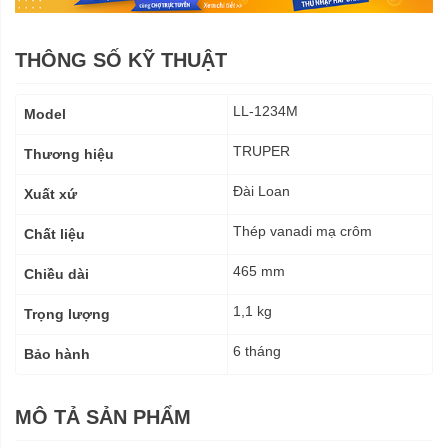
THÔNG SỐ KỸ THUẬT
Thông
LL-1234M
Model
số
kỹ
TRUPER
Thương hiệu
thuật
Đài Loan
Xuất xứ
Thép vanadi mạ crôm
Chất liệu
465 mm
Chiều dài
1,1 kg
Trọng lượng
6 tháng
Bảo hành
MÔ TẢ SẢN PHẨM